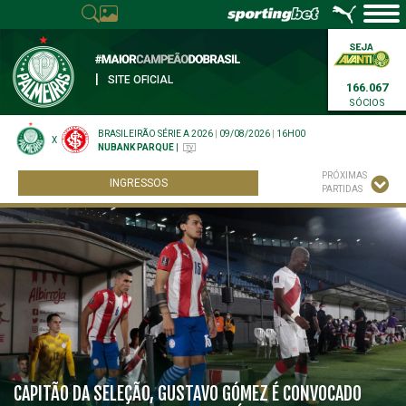
|
SITE OFICIAL
166.067
SÓCIOS
BRASILEIRÃO SÉRIE A 2026
|
09/08/2026
|
16H00
X
NUBANK PARQUE
|
PRÓXIMAS
INGRESSOS
PARTIDAS
CAPITÃO DA SELEÇÃO, GUSTAVO GÓMEZ É CONVOCADO