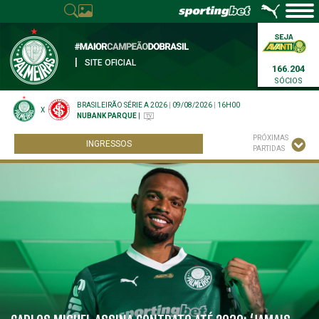
|
SITE OFICIAL
166.204
SÓCIOS
BRASILEIRÃO SÉRIE A 2026
|
09/08/2026
|
16H00
X
NUBANK PARQUE
|
PRÓXIMAS
INGRESSOS
PARTIDAS