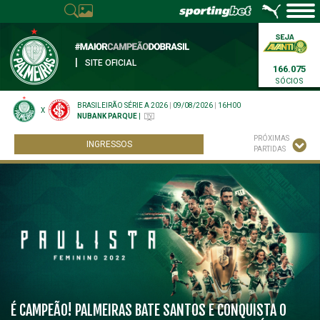
|
SITE OFICIAL
166.075
SÓCIOS
BRASILEIRÃO SÉRIE A 2026
|
09/08/2026
|
16H00
X
NUBANK PARQUE
|
PRÓXIMAS
INGRESSOS
PARTIDAS
É CAMPEÃO! PALMEIRAS BATE SANTOS E CONQUISTA O