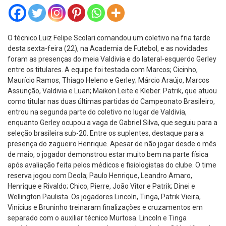
O técnico Luiz Felipe Scolari comandou um coletivo na fria tarde
desta sexta-feira (22), na Academia de Futebol, e as novidades
foram as presenças do meia Valdivia e do lateral-esquerdo Gerley
entre os titulares. A equipe foi testada com Marcos; Cicinho,
Maurício Ramos, Thiago Heleno e Gerley; Márcio Araújo, Marcos
Assunção, Valdivia e Luan; Maikon Leite e Kleber. Patrik, que atuou
como titular nas duas últimas partidas do Campeonato Brasileiro,
entrou na segunda parte do coletivo no lugar de Valdivia,
enquanto Gerley ocupou a vaga de Gabriel Silva, que seguiu para a
seleção brasileira sub-20. Entre os suplentes, destaque para a
presença do zagueiro Henrique. Apesar de não jogar desde o mês
de maio, o jogador demonstrou estar muito bem na parte física
após avaliação feita pelos médicos e fisiologistas do clube. O time
reserva jogou com Deola; Paulo Henrique, Leandro Amaro,
Henrique e Rivaldo; Chico, Pierre, João Vitor e Patrik; Dinei e
Wellington Paulista. Os jogadores Lincoln, Tinga, Patrik Vieira,
Vinícius e Bruninho treinaram finalizações e cruzamentos em
separado com o auxiliar técnico Murtosa. Lincoln e Tinga