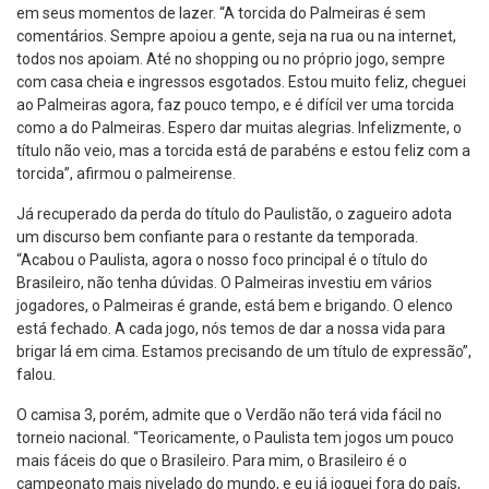
em seus momentos de lazer. “A torcida do Palmeiras é sem
comentários. Sempre apoiou a gente, seja na rua ou na internet,
todos nos apoiam. Até no shopping ou no próprio jogo, sempre
com casa cheia e ingressos esgotados. Estou muito feliz, cheguei
ao Palmeiras agora, faz pouco tempo, e é difícil ver uma torcida
como a do Palmeiras. Espero dar muitas alegrias. Infelizmente, o
título não veio, mas a torcida está de parabéns e estou feliz com a
torcida”, afirmou o palmeirense.
Já recuperado da perda do título do Paulistão, o zagueiro adota
um discurso bem confiante para o restante da temporada.
“Acabou o Paulista, agora o nosso foco principal é o título do
Brasileiro, não tenha dúvidas. O Palmeiras investiu em vários
jogadores, o Palmeiras é grande, está bem e brigando. O elenco
está fechado. A cada jogo, nós temos de dar a nossa vida para
brigar lá em cima. Estamos precisando de um título de expressão”,
falou.
O camisa 3, porém, admite que o Verdão não terá vida fácil no
torneio nacional. “Teoricamente, o Paulista tem jogos um pouco
mais fáceis do que o Brasileiro. Para mim, o Brasileiro é o
campeonato mais nivelado do mundo, e eu já joguei fora do país,