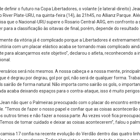
de definir o futuro na Copa Libertadores, o volante (e lateral-direito)
 o River Plate-URU, na quinta-feira (14), às 21h45, no Allianz Parque. Al
isa que o Nacional-URU supere o Rosario Central-ARG, em confronto a s
r para a classificação às oitavas de final, porém, depende do resultado
omente da vitória já é complicado porque a Libertadores é extremamente 
 vitória com um placar elástico acaba se tornando mais complicado ai
e para alcançarmos este objetivo”, declarou o atleta, reconhecendo a 
ional.
ersários será nós mesmos. A nossa cabeça e a nossa mente, principal
que é degrau por degrau, gol por gol, não será de qualquer forma. Tr
ls sairão de forma natural. Não importa como sairão os gols, o importan
da acaba deixando espaços para o contra-ataque, isso é muito perigoso
 Jean não quer o Palmeiras preocupado com o placar do encontro entre
“Temos de fazer o nosso papel e confiar que as coisas acontecerão d
s outros times e não fazer a nossa parte. Às vezes você fica preocupa
Temos de tomar cuidado e deixar as coisas acontecerem”, falou o palm
 o camisa 17 confia na recente evolução do Verdão dentro das quatro li