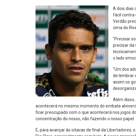
A dois dias 
fácil contra
Verdão prec
cima do Rive
“Precisar s
precisar da
tecnicament
o lado emoc
“Um dos adv
de lembrar 
assim os go
desorganiza
Além disso,
acontecerá no mesmo momento do embate alviverde. 
ficar preocupado com o que acontecerá nos jogos do
concentração do nosso, não fazendo o nosso papel. 
E, para avançar às oitavas de final da Libertadores,