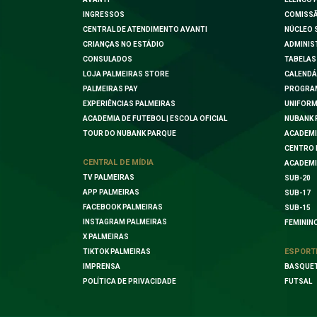
INGRESSOS
COMISSÃ
CENTRAL DE ATENDIMENTO AVANTI
NÚCLEO 
CRIANÇAS NO ESTÁDIO
ADMINIS
CONSULADOS
TABELAS
LOJA PALMEIRAS STORE
CALENDÁ
PALMEIRAS PAY
PROGRA
EXPERIÊNCIAS PALMEIRAS
UNIFORM
ACADEMIA DE FUTEBOL | ESCOLA OFICIAL
NUBANK 
TOUR DO NUBANK PARQUE
ACADEMI
CENTRO 
CENTRAL DE MÍDIA
ACADEMI
TV PALMEIRAS
SUB-20
APP PALMEIRAS
SUB-17
FACEBOOK PALMEIRAS
SUB-15
INSTAGRAM PALMEIRAS
FEMININ
X PALMEIRAS
ESPORT
TIKTOK PALMEIRAS
IMPRENSA
BASQUE
POLÍTICA DE PRIVACIDADE
FUTSAL