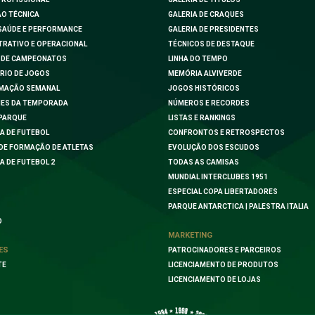
O TÉCNICA
GALERIA DE CRAQUES
SAÚDE E PERFORMANCE
GALERIA DE PRESIDENTES
TRATIVO E OPERACIONAL
TÉCNICOS DE DESTAQUE
 DE CAMPEONATOS
LINHA DO TEMPO
RIO DE JOGOS
MEMÓRIA ALVIVERDE
MAÇÃO SEMANAL
JOGOS HISTÓRICOS
ES DA TEMPORADA
NÚMEROS E RECORDES
PARQUE
LISTAS E RANKINGS
A DE FUTEBOL
CONFRONTOS E RETROSPECTOS
DE FORMAÇÃO DE ATLETAS
EVOLUÇÃO DOS ESCUDOS
A DE FUTEBOL 2
TODAS AS CAMISAS
MUNDIAL INTERCLUBES 1951
ESPECIAL COPA LIBERTADORES
PARQUE ANTARCTICA | PALESTRA ITALIA
O
MARKETING
ES
PATROCINADORES E PARCEIROS
TE
LICENCIAMENTO DE PRODUTOS
LICENCIAMENTO DE LOJAS