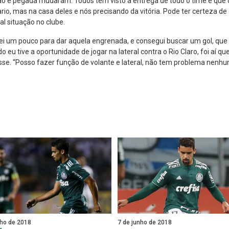
ão e pegada mudaram. Todos têm visto a entrega de todo o time e que o
o, mas na casa deles e nós precisando da vitória. Pode ter certeza de
al situação no clube.
um pouco para dar aquela engrenada, e consegui buscar um gol, que a
u tive a oportunidade de jogar na lateral contra o Rio Claro, foi aí qu
isse. “Posso fazer função de volante e lateral, não tem problema nenh
lho de 2018
7 de junho de 2018