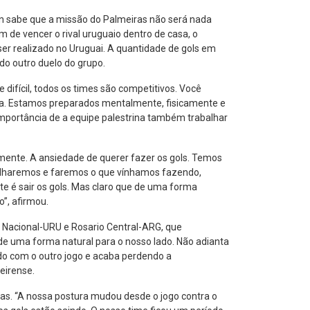
 Jean sabe que a missão do Palmeiras não será nada
ém de vencer o rival uruguaio dentro de casa, o
er realizado no Uruguai. A quantidade de gols em
 do outro duelo do grupo.
difícil, todos os times são competitivos. Você
nda. Estamos preparados mentalmente, fisicamente e
importância de a equipe palestrina também trabalhar
mente. A ansiedade de querer fazer os gols. Temos
abalharemos e faremos o que vínhamos fazendo,
te é sair os gols. Mas claro que de uma forma
”, afirmou.
 Nacional-URU e Rosario Central-ARG, que
e uma forma natural para o nosso lado. Não adianta
do com o outro jogo e acaba perdendo a
eirense.
nhas. “A nossa postura mudou desde o jogo contra o