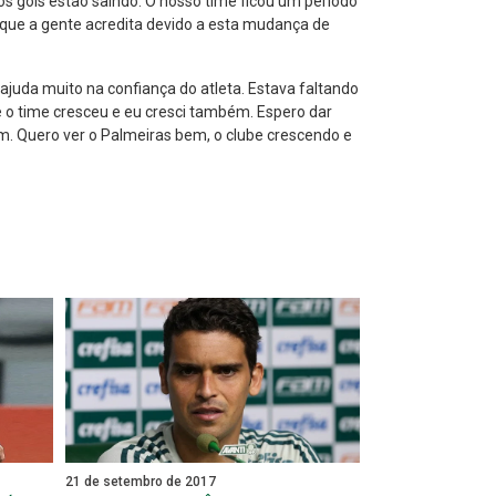
s gols estão saindo. O nosso time ficou um período
 que a gente acredita devido a esta mudança de
juda muito na confiança do atleta. Estava faltando
e o time cresceu e eu cresci também. Espero dar
um. Quero ver o Palmeiras bem, o clube crescendo e
21 de setembro de 2017