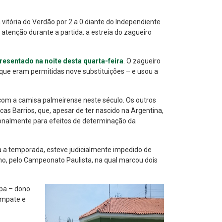
vitória do Verdão por 2 a 0 diante do Independiente
enção durante a partida: a estreia do zagueiro
presentado na noite desta quarta-feira
. O zagueiro
 que eram permitidas nove substituições – e usou a
 com a camisa palmeirense neste século. Os outros
ucas Barrios, que, apesar de ter nascido na Argentina,
acionalmente para efeitos de determinação da
a a temporada, esteve judicialmente impedido de
uano, pelo Campeonato Paulista, na qual marcou dois
rpa – dono
 empate e