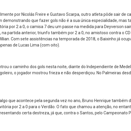
ente por Nicolás Freire e Gustavo Scarpa, outro atleta pôde sair de
vem demonstrando que fazer gols não é a sua única especialidade, mas
itória por 2 a 0, o camisa 7 deu um passe na medida para Deyverson sair
e, na partida anterior, triunfo também por 2 a 0, no amistoso contra o C
Willian. Com sete assistências na temporada de 2018, o Baixinho já ocup
 apenas de Lucas Lima (com oito).
trou o caminho dos gols nesta noite, diante do Independiente de Medel
goleiro, o jogador mostrou frieza e não desperdiçou. No Palmeiras des
, algo que acontece pela segunda vez no ano, Bruno Henrique também de
itória por 2 a 0 para o Verdão. O fato que chamou a atenção, no entanto
presentando certa destreza, já que, contra o Santos, pelo Campeonato 