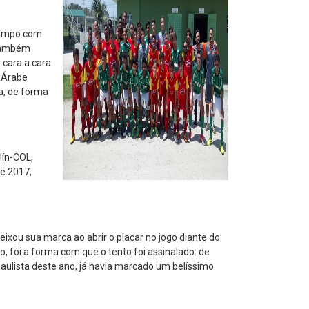
 campo com
 também
 cara a cara
D Árabe
a, de forma
lín-COL,
de 2017,
ixou sua marca ao abrir o placar no jogo diante do
, foi a forma com que o tento foi assinalado: de
Paulista deste ano, já havia marcado um belíssimo