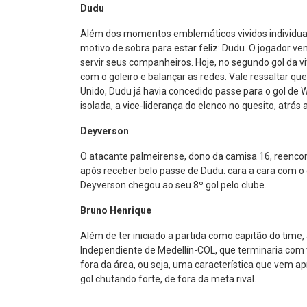
Dudu
Além dos momentos emblemáticos vividos individualm
motivo de sobra para estar feliz: Dudu. O jogador 
servir seus companheiros. Hoje, no segundo gol da v
com o goleiro e balançar as redes. Vale ressaltar qu
Unido, Dudu já havia concedido passe para o gol de 
isolada, a vice-liderança do elenco no quesito, atrás
Deyverson
O atacante palmeirense, dono da camisa 16, reencon
após receber belo passe de Dudu: cara a cara com o 
Deyverson chegou ao seu 8º gol pelo clube.
Bruno Henrique
Além de ter iniciado a partida como capitão do time
Independiente de Medellín-COL, que terminaria com v
fora da área, ou seja, uma característica que vem a
gol chutando forte, de fora da meta rival.