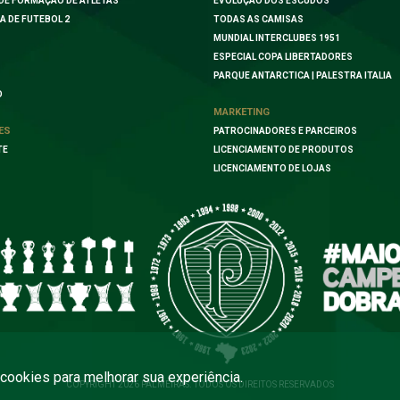
DE FORMAÇÃO DE ATLETAS
EVOLUÇÃO DOS ESCUDOS
A DE FUTEBOL 2
TODAS AS CAMISAS
MUNDIAL INTERCLUBES 1951
ESPECIAL COPA LIBERTADORES
PARQUE ANTARCTICA | PALESTRA ITALIA
O
MARKETING
ES
PATROCINADORES E PARCEIROS
TE
LICENCIAMENTO DE PRODUTOS
LICENCIAMENTO DE LOJAS
a cookies para melhorar sua experiência.
COPYRIGHT 2026 PALMEIRAS. TODOS OS DIREITOS RESERVADOS