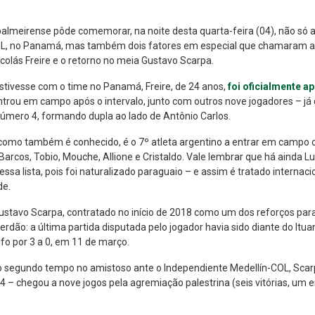
palmeirense pôde comemorar, na noite desta quarta-feira (04), não só a 
L, no Panamá, mas também dois fatores em especial que chamaram a at
colás Freire e o retorno no meia Gustavo Scarpa.
stivesse com o time no Panamá, Freire, de 24 anos,
foi oficialmente a
ntrou em campo após o intervalo, junto com outros nove jogadores – já
úmero 4, formando dupla ao lado de Antônio Carlos.
, como também é conhecido, é o 7º atleta argentino a entrar em campo
 Barcos, Tobio, Mouche, Allione e Cristaldo. Vale lembrar que há ainda L
essa lista, pois foi naturalizado paraguaio – e assim é tratado intern
de.
ustavo Scarpa, contratado no início de 2018 como um dos reforços par
erdão: a última partida disputada pelo jogador havia sido diante do It
nfo por 3 a 0, em 11 de março.
o segundo tempo no amistoso ante o Independiente Medellín-COL, Sca
4 – chegou a nove jogos pela agremiação palestrina (seis vitórias, um