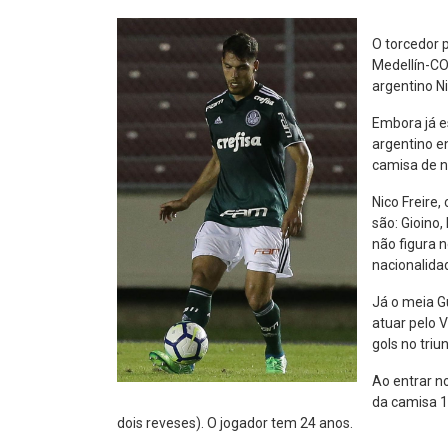
O torcedor 
Medellín-CO
argentino Ni
Embora já e
argentino e
camisa de n
Nico Freire
são: Gioino,
não figura n
nacionalida
Já o meia G
atuar pelo V
gols no triu
Ao entrar n
da camisa 1
dois reveses). O jogador tem 24 anos.