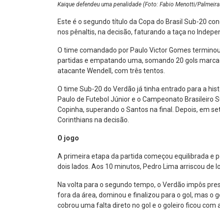
Kaique defendeu uma penalidade (Foto: Fabio Menotti/Palmeir
Este é o segundo título da Copa do Brasil Sub-20 con
nos pênaltis, na decisão, faturando a taça no Indep
O time comandado por Paulo Victor Gomes terminou
partidas e empatando uma, somando 20 gols marcados
atacante Wendell, com três tentos.
O time Sub-20 do Verdão já tinha entrado para a hi
Paulo de Futebol Júnior e o Campeonato Brasileiro 
Copinha, superando o Santos na final. Depois, em se
Corinthians na decisão.
O jogo
A primeira etapa da partida começou equilibrada e
dois lados. Aos 10 minutos, Pedro Lima arriscou de lo
Na volta para o segundo tempo, o Verdão impôs pre
fora da área, dominou e finalizou para o gol, mas o
cobrou uma falta direto no gol e o goleiro ficou com a