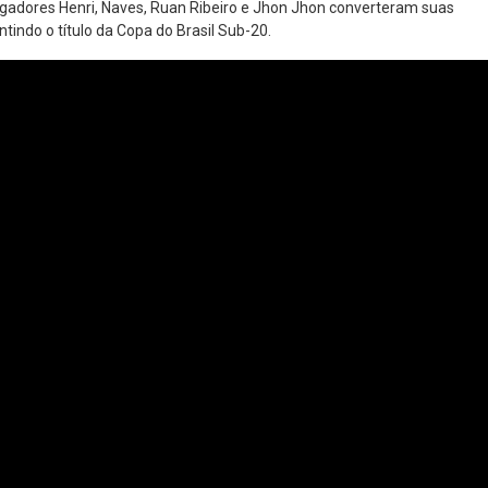
 jogadores Henri, Naves, Ruan Ribeiro e Jhon Jhon converteram suas
indo o título da Copa do Brasil Sub-20.