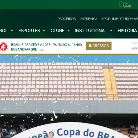
PARCEIROS
IMPRENSA
#PORUMFUTUROMAI
BOL
ESPORTES
CLUBE
INSTITUCIONAL
HISTÓRIA
PRÓ
BRASILEIRÃO SÉRIE A 2026
|
09/08/2026
|
16H00
INGRESSOS
PAR
NUBANK PARQUE
|