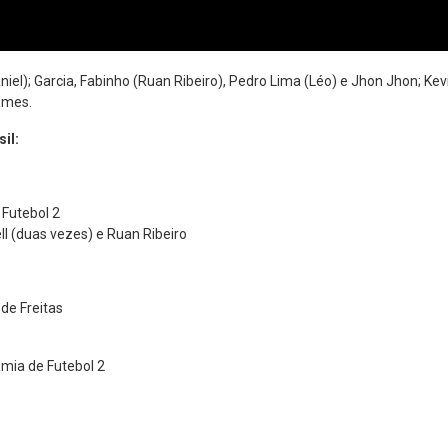
aniel); Garcia, Fabinho (Ruan Ribeiro), Pedro Lima (Léo) e Jhon Jhon; Kev
Gomes.
il:
Futebol 2
l (duas vezes) e Ruan Ribeiro
de Freitas
emia de Futebol 2