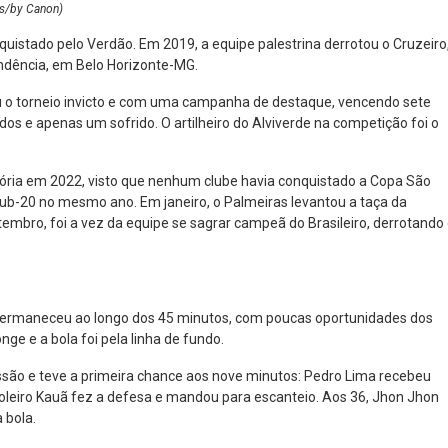
as/by Canon)
quistado pelo Verdão. Em 2019, a equipe palestrina derrotou o Cruzeiro
endência, em Belo Horizonte-MG.
 o torneio invicto e com uma campanha de destaque, vencendo sete
 e apenas um sofrido. O artilheiro do Alviverde na competição foi o
stória em 2022, visto que nenhum clube havia conquistado a Copa São
Sub-20 no mesmo ano. Em janeiro, o Palmeiras levantou a taça da
tembro, foi a vez da equipe se sagrar campeã do Brasileiro, derrotando
 permaneceu ao longo dos 45 minutos, com poucas oportunidades dos
nge e a bola foi pela linha de fundo.
ssão e teve a primeira chance aos nove minutos: Pedro Lima recebeu
 goleiro Kauã fez a defesa e mandou para escanteio. Aos 36, Jhon Jhon
 bola.