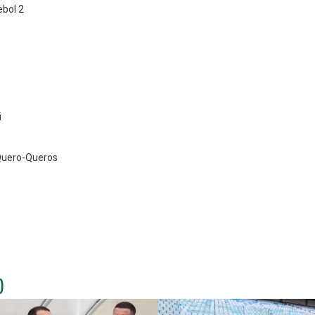
ebol 2
i
Quero-Queros
)