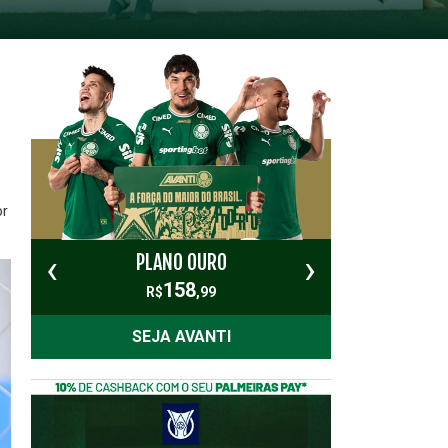
or
‹
›
PLANO OURO
PL
158
R$
,99
SEJA AVANTI