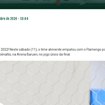
ubro de 2024 - 10:44
 2022! Neste sábado (11), o time alviverde empatou com o Flamengo p
naltis, na Arena Barueri, no jogo único da final.
NO ESPECIAL
PLANO PRATA SUPERIOR
23
85
R$
,01
R$
,52