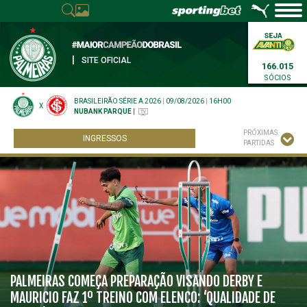
|
SITE OFICIAL
166.015
SÓCIOS
BRASILEIRÃO SÉRIE A 2026
|
09/08/2026
|
16H00
X
NUBANK PARQUE
|
PRÓXIMAS
INGRESSOS
PARTIDAS
PALMEIRAS COMEÇA PREPARAÇÃO VISANDO DERBY E
MAURICIO FAZ 1º TREINO COM ELENCO: ‘QUALIDADE DE