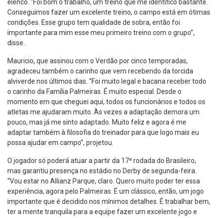
elenco. “Foi bom o trabalho, um treino que me identifico bastante.
Conseguimos fazer um excelente treino, o campo está em ótimas
condições. Esse grupo tem qualidade de sobra, então foi
importante para mim esse meu primeiro treino com o grupo”,
disse.
Mauricio, que assinou com o Verdão por cinco temporadas,
agradeceu também o carinho que vem recebendo da torcida
alviverde nos últimos dias. “Foi muito legal e bacana receber todo
o carinho da Família Palmeiras. É muito especial. Desde o
momento em que cheguei aqui, todos os funcionários e todos os
atletas me ajudaram muito. Às vezes a adaptação demora um
pouco, mas já me sinto adaptado. Muito feliz e agora é me
adaptar também à filosofia do treinador para que logo mais eu
possa ajudar em campo”, projetou.
O jogador só poderá atuar a partir da 17ª rodada do Brasileiro,
mas garantiu presença no estádio no Derby de segunda-feira.
“Vou estar no Allianz Parque, claro. Quero muito poder ter essa
experiência, agora pelo Palmeiras. É um clássico, então, um jogo
importante que é decidido nos mínimos detalhes. É trabalhar bem,
ter a mente tranquila para a equipe fazer um excelente jogo e