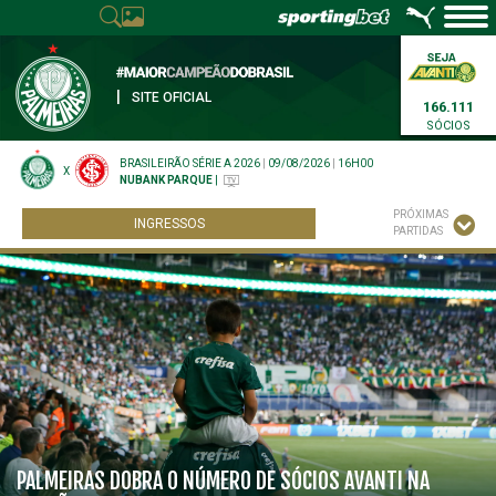
|
SITE OFICIAL
166.111
SÓCIOS
BRASILEIRÃO SÉRIE A 2026
|
09/08/2026
|
16H00
X
NUBANK PARQUE
|
PRÓXIMAS
INGRESSOS
PARTIDAS
PALMEIRAS DOBRA O NÚMERO DE SÓCIOS AVANTI NA