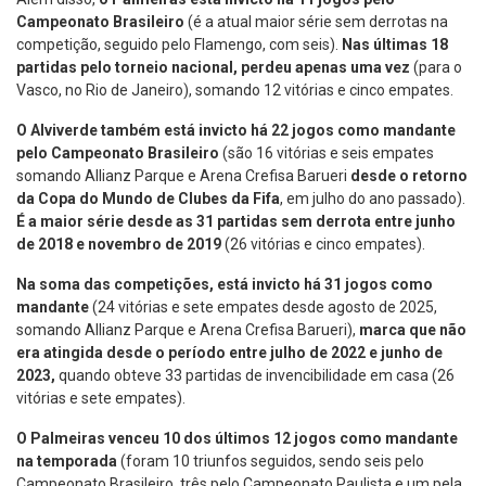
Campeonato Brasileiro
(é a atual maior série sem derrotas na
competição, seguido pelo Flamengo, com seis).
Nas últimas 18
partidas pelo torneio nacional, perdeu apenas uma vez
(para o
Vasco, no Rio de Janeiro), somando 12 vitórias e cinco empates.
O Alviverde também está invicto há 22 jogos como mandante
pelo Campeonato Brasileiro
(são 16 vitórias e seis empates
somando Allianz Parque e Arena Crefisa Barueri
desde o retorno
da Copa do Mundo de Clubes da Fifa
, em julho do ano passado).
É a maior série desde as 31 partidas sem derrota entre junho
de 2018 e novembro de 2019
(26 vitórias e cinco empates).
Na soma das competições, está invicto há 31 jogos como
mandante
(24 vitórias e sete empates desde agosto de 2025,
somando Allianz Parque e Arena Crefisa Barueri),
marca que não
era atingida desde o período entre julho de 2022 e junho de
2023,
quando obteve 33 partidas de invencibilidade em casa (26
vitórias e sete empates).
O Palmeiras venceu 10 dos últimos 12 jogos como mandante
na temporada
(foram 10 triunfos seguidos, sendo seis pelo
Campeonato Brasileiro, três pelo Campeonato Paulista e um pela