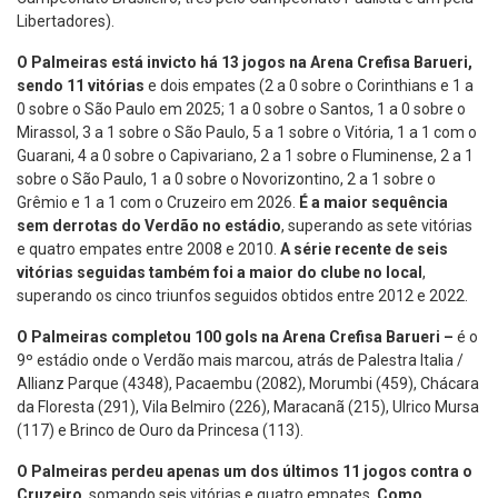
Libertadores).
O Palmeiras está invicto há 13 jogos na Arena Crefisa Barueri,
sendo 11 vitórias
e dois empates (2 a 0 sobre o Corinthians e 1 a
0 sobre o São Paulo em 2025; 1 a 0 sobre o Santos, 1 a 0 sobre o
Mirassol, 3 a 1 sobre o São Paulo, 5 a 1 sobre o Vitória, 1 a 1 com o
Guarani, 4 a 0 sobre o Capivariano, 2 a 1 sobre o Fluminense, 2 a 1
sobre o São Paulo, 1 a 0 sobre o Novorizontino, 2 a 1 sobre o
Grêmio e 1 a 1 com o Cruzeiro em 2026.
É a maior sequência
sem derrotas do Verdão no estádio
, superando as sete vitórias
e quatro empates entre 2008 e 2010.
A série recente de seis
vitórias seguidas também foi a maior do clube no local
,
superando os cinco triunfos seguidos obtidos entre 2012 e 2022.
O Palmeiras completou 100 gols na Arena Crefisa Barueri –
é o
9º estádio onde o Verdão mais marcou, atrás de Palestra Italia /
Allianz Parque (4348), Pacaembu (2082), Morumbi (459), Chácara
da Floresta (291), Vila Belmiro (226), Maracanã (215), Ulrico Mursa
(117) e Brinco de Ouro da Princesa (113).
O Palmeiras perdeu apenas um dos últimos 11 jogos contra o
Cruzeiro
, somando seis vitórias e quatro empates.
Como