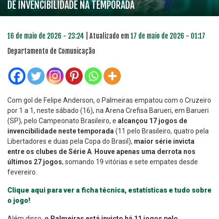
DE INVENCIBILIDADE NA TEMPORADA
16 de maio de 2026 - 23:24
| Atualizado em
17 de maio de 2026 - 01:17
Departamento de Comunicação
Com gol de Felipe Anderson, o Palmeiras empatou com o Cruzeiro
por 1 a 1, neste sábado (16), na Arena Crefisa Barueri, em Barueri
(SP), pelo Campeonato Brasileiro, e
alcançou 17 jogos de
invencibilidade neste temporada
(11 pelo Brasileiro, quatro pela
Libertadores e duas pela Copa do Brasil),
maior série invicta
entre os clubes de Série A
.
Houve apenas uma derrota nos
últimos 27 jogos
, somando 19 vitórias e sete empates desde
fevereiro.
Clique aqui para ver a ficha técnica, estatísticas e tudo sobre
o jogo!
Além disso,
o Palmeiras está invicto há 11 jogos pelo