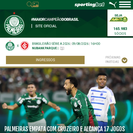
|
SITE OFICIAL
165.983
SÓCIOS
BRASILEIRÃO SÉRIE A 2026
|
09/08/2026
|
16H00
X
NUBANK PARQUE
|
PRÓXIMAS
INGRESSOS
PARTIDAS
PALMEIRAS EMPATA COM CRUZEIRO E ALCANÇA 17 JOGOS