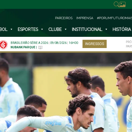
PARCEIROS
IMPRENSA
#PORUMFUTUROMAI
BOL
ESPORTES
CLUBE
INSTITUCIONAL
HISTÓRIA
PRÓ
BRASILEIRÃO SÉRIE A 2026
|
09/08/2026
|
16H00
INGRESSOS
PAR
NUBANK PARQUE
|