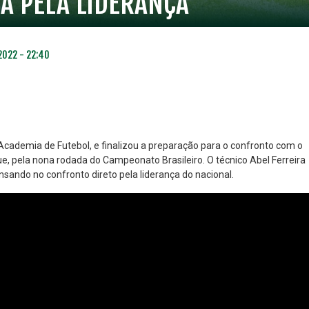
A PELA LIDERANÇA
2022 - 22:40
Academia de Futebol, e finalizou a preparação para o confronto com o
ue, pela nona rodada do Campeonato Brasileiro. O técnico Abel Ferreira
sando no confronto direto pela liderança do nacional.
NO ESPECIAL
PLANO PRATA SUPERIOR
23
85
R$
,01
R$
,52