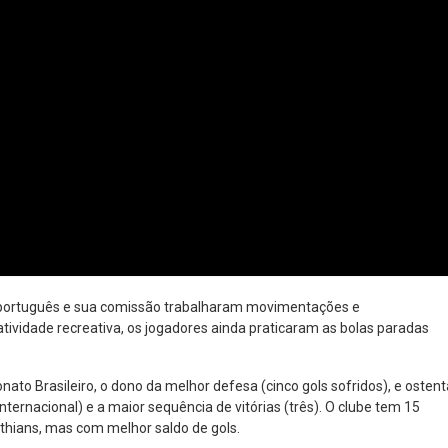
r português e sua comissão trabalharam movimentações e
tividade recreativa, os jogadores ainda praticaram as bolas paradas
ato Brasileiro, o dono da melhor defesa (cinco gols sofridos), e ostent
Internacional) e a maior sequência de vitórias (três). O clube tem 15
thians, mas com melhor saldo de gols.