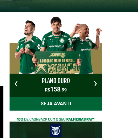
‹
›
PLANO OURO
PL
158
R$
,99
SEJA AVANTI