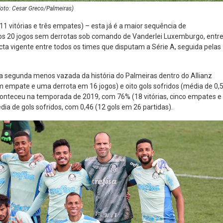
Foto: Cesar Greco/Palmeiras)
11 vitórias e três empates) – esta já é a maior sequência de
de os 20 jogos sem derrotas sob comando de Vanderlei Luxemburgo, entr
cta vigente entre todos os times que disputam a Série A, seguida pelas
a segunda menos vazada da história do Palmeiras dentro do Allianz
 empate e uma derrota em 16 jogos) e oito gols sofridos (média de 0,
conteceu na temporada de 2019, com 76% (18 vitórias, cinco empates e
ia de gols sofridos, com 0,46 (12 gols em 26 partidas).