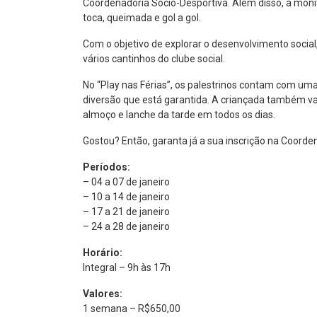
Coordenadoria Sócio-Desportiva. Além disso, a monito
toca, queimada e gol a gol.
Com o objetivo de explorar o desenvolvimento social,
vários cantinhos do clube social.
No “Play nas Férias”, os palestrinos contam com u
diversão que está garantida. A criançada também vai
almoço e lanche da tarde em todos os dias.
Gostou? Então, garanta já a sua inscrição na Coorden
Períodos:
– 04 a 07 de janeiro
– 10 a 14 de janeiro
– 17 a 21 de janeiro
– 24 a 28 de janeiro
Horário:
Integral – 9h às 17h
Valores:
1 semana – R$650,00