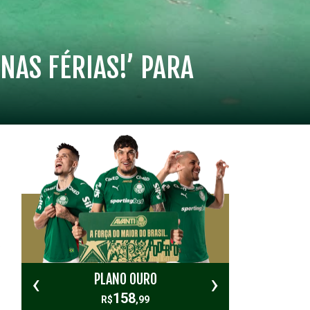
NAS FÉRIAS!’ PARA
.
‹
›
PLANO OURO
PL
158
R$
,99