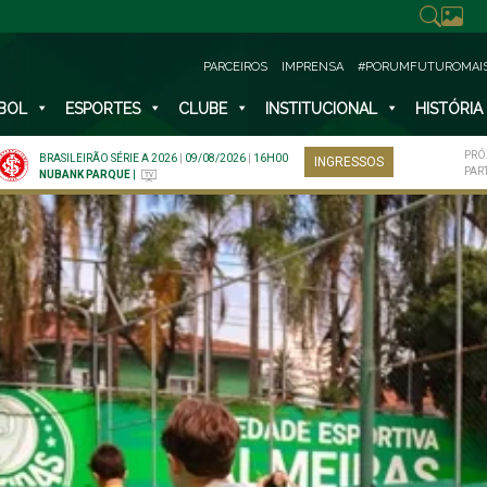
PARCEIROS
IMPRENSA
#PORUMFUTUROMAI
BOL
ESPORTES
CLUBE
INSTITUCIONAL
HISTÓRIA
PRÓ
BRASILEIRÃO SÉRIE A 2026
|
09/08/2026
|
16H00
INGRESSOS
PAR
NUBANK PARQUE
|