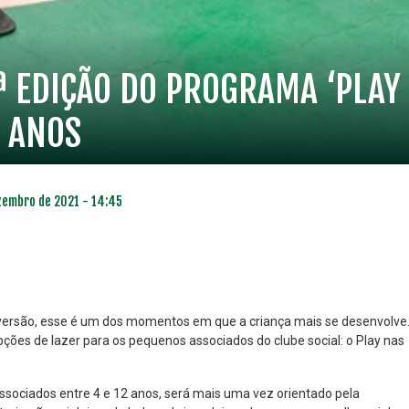
ª EDIÇÃO DO PROGRAMA ‘PLAY 
2 ANOS
zembro de 2021 - 14:45
diversão, esse é um dos momentos em que a criança mais se desenvolve
pções de lazer para os pequenos associados do clube social: o Play nas
NO ESPECIAL
PLANO PRATA SUPERIOR
23
85
ssociados entre 4 e 12 anos, será mais uma vez orientado pela
R$
,01
R$
,52