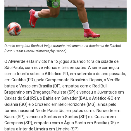
O meio-campista Raphael Veiga durante treinamento na Academia de Futebol
(Foto: Cesar Greco/Palmeiras/by Canon)
O Alviverde está invicto há 12 jogos atuando fora da cidade de
São Paulo, com nove vitórias e três empates. A série começou
com o triunfo sobre o Athletico-PR, em setembro do ano passado,
em Curitiba (PR), pelo Campeonato Brasileiro. Depois, o Verdão
bateu o Vasco em Brasília (DF), empatou com o Red Bull
Bragantino em Bragança Paulista (SP) e venceu o Juventude em
Caxias do Sul (RS), o Bahia em Salvador (BA), o Atlético-GO em
Goiânia (GO) e o Cruzeiro em Belo Horizonte (MG), ainda pelo
torneio nacional. Neste Paulistão, empatou com o Noroeste em
Bauru (SP), venceu o Santos em Santos (SP) e o Guarani em
Campinas (SP), empatou com o Água Santa em Brasília (DF) e
bateu a Inter de Limeira em Limeira (SP).