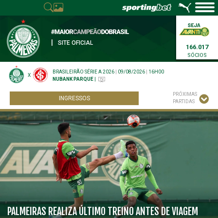
|
SITE OFICIAL
166.017
SÓCIOS
BRASILEIRÃO SÉRIE A 2026
|
09/08/2026
|
16H00
X
NUBANK PARQUE
|
PRÓXIMAS
INGRESSOS
PARTIDAS
PALMEIRAS REALIZA ÚLTIMO TREINO ANTES DE VIAGEM