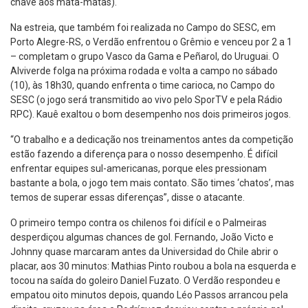
chave aos mata-matas).
Na estreia, que também foi realizada no Campo do SESC, em
Porto Alegre-RS, o Verdão enfrentou o Grêmio e venceu por 2 a 1
– completam o grupo Vasco da Gama e Peñarol, do Uruguai. O
Alviverde folga na próxima rodada e volta a campo no sábado
(10), às 18h30, quando enfrenta o time carioca, no Campo do
SESC (o jogo será transmitido ao vivo pelo SporTV e pela Rádio
RPC). Kauê exaltou o bom desempenho nos dois primeiros jogos.
“O trabalho e a dedicação nos treinamentos antes da competição
estão fazendo a diferença para o nosso desempenho. É difícil
enfrentar equipes sul-americanas, porque eles pressionam
bastante a bola, o jogo tem mais contato. São times ‘chatos’, mas
temos de superar essas diferenças”, disse o atacante.
O primeiro tempo contra os chilenos foi difícil e o Palmeiras
desperdiçou algumas chances de gol. Fernando, João Victo e
Johnny quase marcaram antes da Universidad do Chile abrir o
placar, aos 30 minutos: Mathias Pinto roubou a bola na esquerda e
tocou na saída do goleiro Daniel Fuzato. O Verdão respondeu e
empatou oito minutos depois, quando Léo Passos arrancou pela