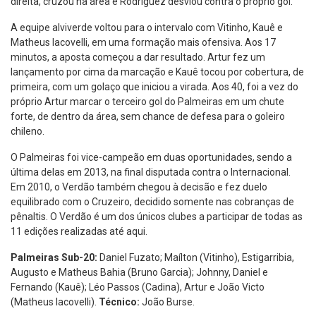
direita, cruzou na área e Rodríguez desviou contra o próprio gol.
A equipe alviverde voltou para o intervalo com Vitinho, Kauê e
Matheus Iacovelli, em uma formação mais ofensiva. Aos 17
minutos, a aposta começou a dar resultado. Artur fez um
lançamento por cima da marcação e Kauê tocou por cobertura, de
primeira, com um golaço que iniciou a virada. Aos 40, foi a vez do
próprio Artur marcar o terceiro gol do Palmeiras em um chute
forte, de dentro da área, sem chance de defesa para o goleiro
chileno.
O Palmeiras foi vice-campeão em duas oportunidades, sendo a
última delas em 2013, na final disputada contra o Internacional.
Em 2010, o Verdão também chegou à decisão e fez duelo
equilibrado com o Cruzeiro, decidido somente nas cobranças de
pênaltis. O Verdão é um dos únicos clubes a participar de todas as
11 edições realizadas até aqui.
Palmeiras Sub-20:
Daniel Fuzato; Maílton (Vitinho), Estigarribia,
Augusto e Matheus Bahia (Bruno Garcia); Johnny, Daniel e
Fernando (Kauê); Léo Passos (Cadina), Artur e João Victo
(Matheus Iacovelli).
Técnico:
João Burse.