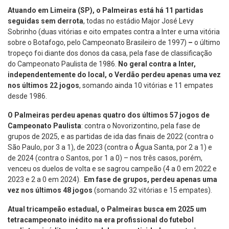
Atuando em Limeira (SP), o Palmeiras está há 11 partidas
seguidas sem derrota
, todas no estádio Major José Levy
Sobrinho (duas vitórias e oito empates contra a Inter e uma vitória
sobre o Botafogo, pelo Campeonato Brasileiro de 1997)
–
o último
tropeço foi diante dos donos da casa, pela fase de classificação
do Campeonato Paulista de 1986.
No geral contra a Inter,
independentemente do local, o Verdão perdeu apenas uma vez
nos últimos 22 jogos
, somando ainda 10 vitórias e 11 empates
desde 1986.
O Palmeiras perdeu apenas quatro dos últimos 57 jogos de
Campeonato Paulista
: contra o Novorizontino, pela fase de
grupos de 2025, e as partidas de ida das finais de 2022 (contra o
São Paulo, por 3 a 1), de 2023 (contra o Água Santa, por 2 a 1) e
de 2024 (contra o Santos, por 1 a 0) – nos três casos, porém,
venceu os duelos de volta e se sagrou campeão (4 a 0 em 2022 e
2023 e 2 a 0 em 2024).
Em fase de grupos, perdeu apenas uma
vez nos últimos 48 jogos
(somando 32 vitórias e 15 empates).
Atual tricampeão estadual, o Palmeiras busca em 2025 um
tetracampeonato inédito na era profissional do futebol