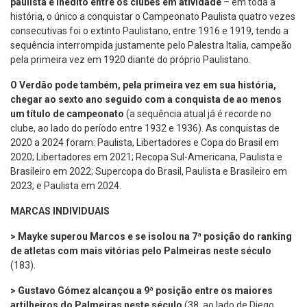
paulista e inédito entre os clubes em atividade
– em toda a
história, o único a conquistar o Campeonato Paulista quatro vezes
consecutivas foi o extinto Paulistano, entre 1916 e 1919, tendo a
sequência interrompida justamente pelo Palestra Italia, campeão
pela primeira vez em 1920 diante do próprio Paulistano.
O Verdão pode também, pela primeira vez em sua história,
chegar ao sexto ano seguido com a conquista de ao menos
um título de campeonato
(a sequência atual já é recorde no
clube, ao lado do período entre 1932 e 1936). As conquistas de
2020 a 2024 foram: Paulista, Libertadores e Copa do Brasil em
2020; Libertadores em 2021; Recopa Sul-Americana, Paulista e
Brasileiro em 2022; Supercopa do Brasil, Paulista e Brasileiro em
2023; e Paulista em 2024.
MARCAS INDIVIDUAIS
> Mayke superou Marcos e se isolou na 7ª posição do ranking
de atletas com mais vitórias pelo Palmeiras neste século
(183).
> Gustavo Gómez alcançou a 9ª posição entre os maiores
artilheiros do Palmeiras neste século
(38, ao lado de Diego