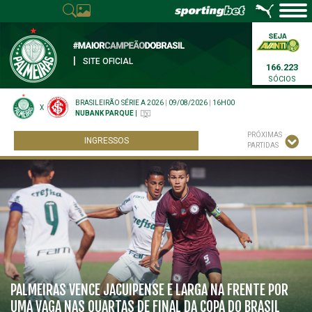
|
SITE OFICIAL
166.223
SÓCIOS
BRASILEIRÃO SÉRIE A 2026
|
09/08/2026
|
16H00
X
NUBANK PARQUE
|
PRÓXIMAS
INGRESSOS
PARTIDAS
PALMEIRAS VENCE JACUIPENSE E LARGA NA FRENTE POR
UMA VAGA NAS QUARTAS DE FINAL DA COPA DO BRASIL