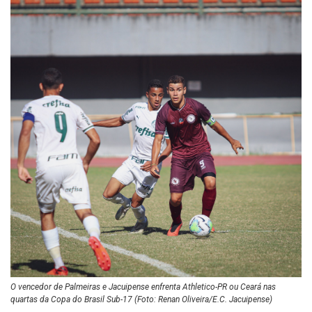
O vencedor de Palmeiras e Jacuipense enfrenta Athletico-PR ou Ceará nas
quartas da Copa do Brasil Sub-17 (Foto: Renan Oliveira/E.C. Jacuipense)