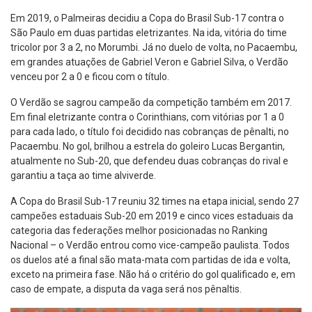
Em 2019, o Palmeiras decidiu a Copa do Brasil Sub-17 contra o
São Paulo em duas partidas eletrizantes. Na ida, vitória do time
tricolor por 3 a 2, no Morumbi. Já no duelo de volta, no Pacaembu,
em grandes atuações de Gabriel Veron e Gabriel Silva, o Verdão
venceu por 2 a 0 e ficou com o título.
O Verdão se sagrou campeão da competição também em 2017.
Em final eletrizante contra o Corinthians, com vitórias por 1 a 0
para cada lado, o título foi decidido nas cobranças de pênalti, no
Pacaembu. No gol, brilhou a estrela do goleiro Lucas Bergantin,
atualmente no Sub-20, que defendeu duas cobranças do rival e
garantiu a taça ao time alviverde.
A Copa do Brasil Sub-17 reuniu 32 times na etapa inicial, sendo 27
campeões estaduais Sub-20 em 2019 e cinco vices estaduais da
categoria das federações melhor posicionadas no Ranking
Nacional – o Verdão entrou como vice-campeão paulista. Todos
os duelos até a final são mata-mata com partidas de ida e volta,
exceto na primeira fase. Não há o critério do gol qualificado e, em
caso de empate, a disputa da vaga será nos pênaltis.