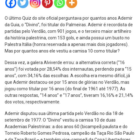
O último Quiz do site oficial perguntava por quantos anos Ademir
da Guia, o “Divino”, foi titular do Palmeiras. Ademir é recordista de
partidas pelo Verdão, com 901 jogos, e o terceiro maior artilheiro
da história palestrina, com 153 gols, e ainda possui um busto no
Palestra Itália (honra reservada a apenas mais dois jogadores).
Mas por quantos anos ele vestiu a camisa 10 como titular?
Dessa vez, a galera Alviverde errou: a alternativa correta (“16
anos”) foi votada por 28,54% dos internautas, perdendo para “15
anos”, com 34,16% das escolhas. A escolha era mesmo difícil, já
que Ademir destacou-se por 15 anos de glórias no Verdão, mas
jogou como titular por 16 anos (do final de 1961 até 1977). As
outras respostas, “14 anos” e “17 anos”, tiveram 16,16% e 21,14%
dos votos, respectivamente.
Ademir disputou sua última partida pelo Verdão no dia 18 de
setembro de 1977. O “Divino” vestiu a camisa 10 de duas
Academias Palestrinas: a dos anos 60 (bicampeã paulista e do
Torneio Roberto Gomes Pedrosa, campeão da Taça Rio São Paulo
e da Taça Brasil – e também vice-campeã da Copa Libertadores