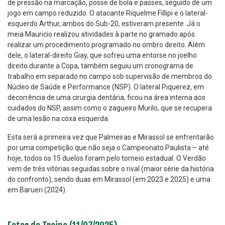
de pressão na marcação, posse de bola e passes, seguido de um
jogo em campo reduzido. O atacante Riquelme Fillipi e o lateral-
esquerdo Arthur, ambos do Sub-20, estiveram presente. Já o
meia Mauricio realizou atividades à parte no gramado após
realizar um procedimento programado no ombro direito. Além
dele, o lateral-direito Giay, que sofreu uma entorse no joelho
direito durante a Copa, também seguiu um cronograma de
trabalho em separado no campo sob supervisão de membros do
Núcleo de Saúde e Performance (NSP). O lateral Piquerez, em
decorrência de uma cirurgia dentária, ficou na área interna aos
cuidados do NSP, assim como o zagueiro Murilo, que se recupera
de uma lesão na coxa esquerda.
Esta será a primeira vez que Palmeiras e Mirassol se enfrentarão
por uma competição que não seja o Campeonato Paulista – até
hoje, todos os 15 duelos foram pelo torneio estadual. O Verdão
vem de três vitórias seguidas sobre o rival (maior série da história
do confronto), sendo duas em Mirassol (em 2023 e 2025) e uma
em Barueri (2024).