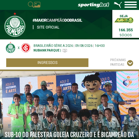
|
SITE OFICIAL
166.355
SÓCIOS
BRASILEIRÃO SÉRIE A 2026
|
09/08/2026
|
16H00
X
NUBANK PARQUE
|
PRÓXIMAS
INGRESSOS
PARTIDAS
SUB-10 DO PALESTRA GOLEIA CRUZEIRO E É BICAMPEÃO DA