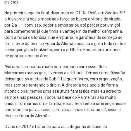
invicto).
No primeiro jogo da final, disputado no CT Rei Pelé, em Santos-SP,
o Alviverde já havia mostrado força ao busca a vitória de virada,
por 2 a 1 – com isso, poderia empatar ou até perder por um gol
para comemorar, já que tinha a vantagem da melhor campanha.
Com a força da torcida, que empurrou a garotada do começo ao
fim, o time do técnico Eduardo Alemão buscou o gol a todo custo e
conseguiu já no finalzinho, com o artilheiro Endrick em um lance
de oportunismo na área.
“Foi uma campanha muito boa, coroada com esse título.
Marcamos muitos gols, tivemos a artilharia. Temos como filosofia
deixar que os atletas do Sub-11 joguem livres, com organização,
mas sempre tentando o drible. A diretoria nos apoia de forma
incondicional, temos uma estrutura fantástica, mas eu acredito
sempre nas pessoas. Todos na base do Palmeiras são muito
unidos, formamos uma família, e isso tem feito a diferença nesse
ano vitorioso para a base, com várias finais disputadas”, disse o
técnico Eduardo Alemão.
O ano de 2017 é histórico para as categorias de base do