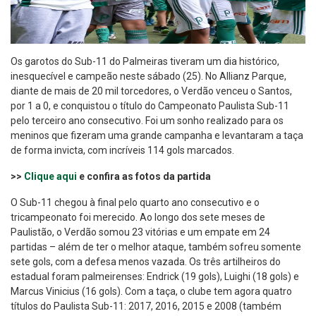
Os garotos do Sub-11 do Palmeiras tiveram um dia histórico,
inesquecível e campeão neste sábado (25). No Allianz Parque,
diante de mais de 20 mil torcedores, o Verdão venceu o Santos,
por 1 a 0, e conquistou o título do Campeonato Paulista Sub-11
pelo terceiro ano consecutivo. Foi um sonho realizado para os
meninos que fizeram uma grande campanha e levantaram a taça
de forma invicta, com incríveis 114 gols marcados.
>>
Clique aqui
e confira as fotos da partida
O Sub-11 chegou à final pelo quarto ano consecutivo e o
tricampeonato foi merecido. Ao longo dos sete meses de
Paulistão, o Verdão somou 23 vitórias e um empate em 24
partidas – além de ter o melhor ataque, também sofreu somente
sete gols, com a defesa menos vazada. Os três artilheiros do
estadual foram palmeirenses: Endrick (19 gols), Luighi (18 gols) e
Marcus Vinicius (16 gols). Com a taça, o clube tem agora quatro
títulos do Paulista Sub-11: 2017, 2016, 2015 e 2008 (também