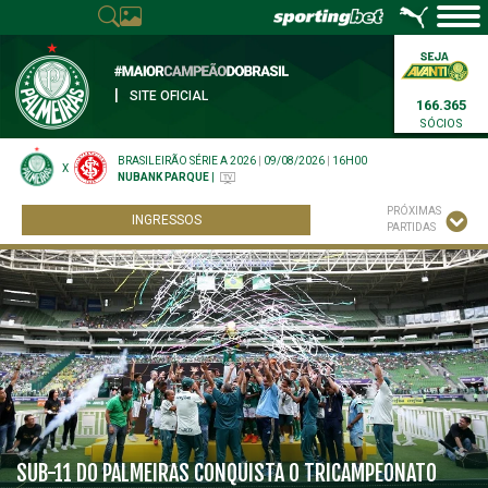
|
SITE OFICIAL
166.365
SÓCIOS
BRASILEIRÃO SÉRIE A 2026
|
09/08/2026
|
16H00
X
NUBANK PARQUE
|
PRÓXIMAS
INGRESSOS
PARTIDAS
SUB-11 DO PALMEIRAS CONQUISTA O TRICAMPEONATO