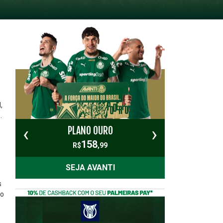
,
.
‹
›
PLANO OURO
PL
158
R$
,99
SEJA AVANTI
s
co