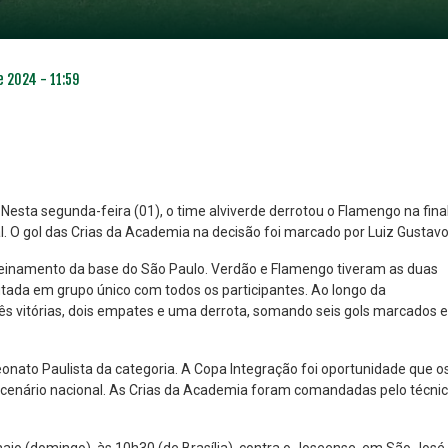
e 2024 - 11:59
sta segunda-feira (01), o time alviverde derrotou o Flamengo na final
. O gol das Crias da Academia na decisão foi marcado por Luiz Gustavo
NO ESPECIAL
PLANO PRATA SUPERIOR
treinamento da base do São Paulo. Verdão e Flamengo tiveram as duas
23
85
tada em grupo único com todos os participantes. Ao longo da
R$
,01
R$
,52
três vitórias, dois empates e uma derrota, somando seis gols marcados e
nato Paulista da categoria. A Copa Integração foi oportunidade que o
o cenário nacional. As Crias da Academia foram comandadas pelo técni
maio (domingo), às 10h30 (de Brasília), contra o Joseense, em São José