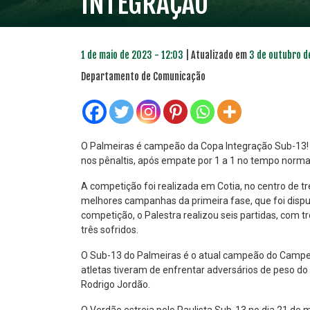
INTEGRAÇÃO
1 de maio de 2023 - 12:03
| Atualizado em
3 de outubro d
Departamento de Comunicação
O Palmeiras é campeão da Copa Integração Sub-13! Ne
nos pênaltis, após empate por 1 a 1 no tempo normal
PLANO PRATA
PLA
A competição foi realizada em Cotia, no centro de 
46
melhores campanhas da primeira fase, que foi dispu
R$
,04
competição, o Palestra realizou seis partidas, com 
três sofridos.
O Sub-13 do Palmeiras é o atual campeão do Campeo
atletas tiveram de enfrentar adversários de peso d
Rodrigo Jordão.
O Verdão estreia pelo Paulista Sub-13 no dia 21 de 