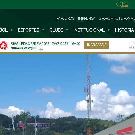
PARCEIROS
IMPRENSA
#PORUMFUTUROMAI
BOL
ESPORTES
CLUBE
INSTITUCIONAL
HISTÓRIA
PRÓ
BRASILEIRÃO SÉRIE A 2026
|
09/08/2026
|
16H00
INGRESSOS
PAR
NUBANK PARQUE
|