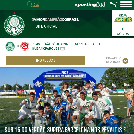
|
SITE OFICIAL
0
SÓCIOS
BRASILEIRÃO SÉRIE A 2026
|
09/08/2026
|
16H00
X
NUBANK PARQUE
|
PRÓXIMAS
INGRESSOS
PARTIDAS
SUB-15 DO VERDÃO SUPERA BARCELONA NOS PÊNALTIS E