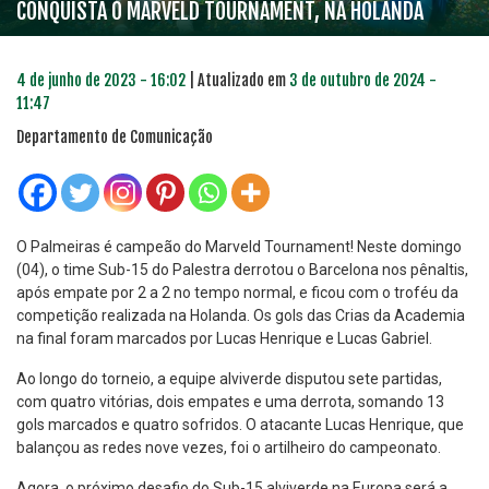
CONQUISTA O MARVELD TOURNAMENT, NA HOLANDA
4 de junho de 2023 - 16:02
| Atualizado em
3 de outubro de 2024 -
11:47
Departamento de Comunicação
O Palmeiras é campeão do Marveld Tournament! Neste domingo
(04), o time Sub-15 do Palestra derrotou o Barcelona nos pênaltis,
após empate por 2 a 2 no tempo normal, e ficou com o troféu da
competição realizada na Holanda. Os gols das Crias da Academia
na final foram marcados por Lucas Henrique e Lucas Gabriel.
Ao longo do torneio, a equipe alviverde disputou sete partidas,
com quatro vitórias, dois empates e uma derrota, somando 13
gols marcados e quatro sofridos. O atacante Lucas Henrique, que
balançou as redes nove vezes, foi o artilheiro do campeonato.
Agora, o próximo desafio do Sub-15 alviverde na Europa será a