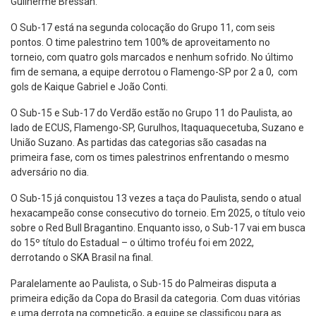
Guilherme Bressan.
O Sub-17 está na segunda colocação do Grupo 11, com seis
pontos. O time palestrino tem 100% de aproveitamento no
torneio, com quatro gols marcados e nenhum sofrido. No último
fim de semana, a equipe derrotou o Flamengo-SP por 2 a 0, com
gols de Kaique Gabriel e João Conti.
O Sub-15 e Sub-17 do Verdão estão no Grupo 11 do Paulista, ao
lado de ECUS, Flamengo-SP, Gurulhos, Itaquaquecetuba, Suzano e
União Suzano. As partidas das categorias são casadas na
primeira fase, com os times palestrinos enfrentando o mesmo
adversário no dia.
O Sub-15 já conquistou 13 vezes a taça do Paulista, sendo o atual
hexacampeão conse consecutivo do torneio. Em 2025, o título veio
sobre o Red Bull Bragantino. Enquanto isso, o Sub-17 vai em busca
do 15º título do Estadual – o último troféu foi em 2022,
derrotando o SKA Brasil na final.
Paralelamente ao Paulista, o Sub-15 do Palmeiras disputa a
primeira edição da Copa do Brasil da categoria. Com duas vitórias
e uma derrota na competição, a equipe se classificou para as