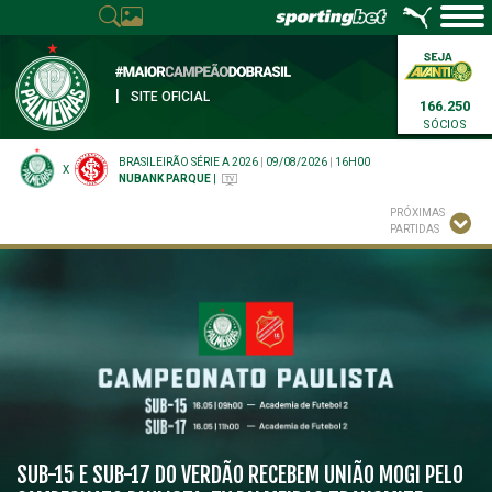
|
SITE OFICIAL
166.250
SÓCIOS
BRASILEIRÃO SÉRIE A 2026
|
09/08/2026
|
16H00
X
NUBANK PARQUE
|
PRÓXIMAS
PARTIDAS
SUB-15 E SUB-17 DO VERDÃO RECEBEM UNIÃO MOGI PELO