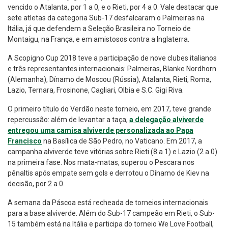
vencido o Atalanta, por 1 a 0, e o Rieti, por 4 a 0. Vale destacar que
sete atletas da categoria Sub-17 desfalcaram o Palmeiras na
Itália, já que defendem a Seleção Brasileira no Torneio de
Montaigu, na França, e em amistosos contra a Inglaterra.
A Scopigno Cup 2018 teve a participação de nove clubes italianos
e três representantes internacionais: Palmeiras, Blanke Nordhorn
(Alemanha), Dínamo de Moscou (Rússia), Atalanta, Rieti, Roma,
Lazio, Ternara, Frosinone, Cagliari, Olbia e S.C. Gigi Riva.
O primeiro título do Verdão neste torneio, em 2017, teve grande
repercussão: além de levantar a taça,
a delegação alviverde
entregou uma camisa alviverde personalizada ao Papa
Francisco
na Basílica de São Pedro, no Vaticano. Em 2017, a
campanha alviverde teve vitórias sobre Rieti (8 a 1) e Lazio (2 a 0)
na primeira fase. Nos mata-matas, superou o Pescara nos
pênaltis após empate sem gols e derrotou o Dínamo de Kiev na
decisão, por 2 a 0.
A semana da Páscoa está recheada de torneios internacionais
para a base alviverde. Além do Sub-17 campeão em Rieti, o Sub-
15 também está na Itália e participa do torneio We Love Football,