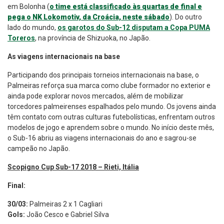
em Bolonha (
o time está classificado às quartas de final e
pega o NK Lokomotiv, da Croácia, neste sábado
). Do outro
lado do mundo,
os garotos do Sub-12 disputam a Copa PUMA
Toreros
, na província de Shizuoka, no Japão.
As viagens internacionais na base
Participando dos principais torneios internacionais na base, o
Palmeiras reforça sua marca como clube formador no exterior e
ainda pode explorar novos mercados, além de mobilizar
torcedores palmeirenses espalhados pelo mundo. Os jovens ainda
têm contato com outras culturas futebolísticas, enfrentam outros
modelos de jogo e aprendem sobre o mundo. No início deste mês,
o Sub-16 abriu as viagens internacionais do ano e sagrou-se
campeão no Japão.
Scopigno Cup Sub-17 2018 – Rieti, Itália
Final:
30/03:
Palmeiras 2 x 1 Cagliari
Gols:
João Cesco e Gabriel Silva