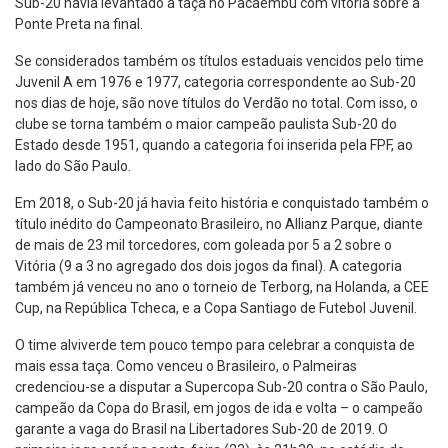
Sub-20 havia levantado a taça no Pacaembu com vitória sobre a
Ponte Preta na final.
Se considerados também os títulos estaduais vencidos pelo time
Juvenil A em 1976 e 1977, categoria correspondente ao Sub-20
nos dias de hoje, são nove títulos do Verdão no total. Com isso, o
clube se torna também o maior campeão paulista Sub-20 do
Estado desde 1951, quando a categoria foi inserida pela FPF, ao
lado do São Paulo.
Em 2018, o Sub-20 já havia feito história e conquistado também o
título inédito do Campeonato Brasileiro, no Allianz Parque, diante
de mais de 23 mil torcedores, com goleada por 5 a 2 sobre o
Vitória (9 a 3 no agregado dos dois jogos da final). A categoria
também já venceu no ano o torneio de Terborg, na Holanda, a CEE
Cup, na República Tcheca, e a Copa Santiago de Futebol Juvenil.
O time alviverde tem pouco tempo para celebrar a conquista de
mais essa taça. Como venceu o Brasileiro, o Palmeiras
credenciou-se a disputar a Supercopa Sub-20 contra o São Paulo,
campeão da Copa do Brasil, em jogos de ida e volta – o campeão
garante a vaga do Brasil na Libertadores Sub-20 de 2019. O