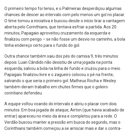
O primeiro tempo foi tenso, e o Palmeiras desperdiçou algumas
chances de descer ao intervalo com pelo menos um gol no placar.
O time tomou a iniciativa e buscou desde o início tirar a vantagem
aberta pelo Corinthians, que tentava esfriar a partida. Aos 20
minutos, Papagaio aproveitou cruzamento da esquerda e
finalizou com perigo – se não fosse um desvio no caminho, a bola
tinha endereço certo para o fundo do gol.
Outra chance também saiu dos pés do camisa 9, três minutos
depois. Luan Cândido não desistiu de uma jogada na ponta
esquerda, salvou a bola na linha de fundo e cruzou para o meio.
Papagaio finalizou livre e o zagueiro colocou o pé na frente,
salvando o que seria o primeiro gol. Matheus Rocha e Wesley
também deram trabalho em chutes firmes que o goleiro
corintiano defendeu.
A equipe voltou voando do intervalo e abriu o placar com dois
minutos. Em boa jogada de ataque, Airton (que havia acabado de
entrar) apareceu no meio da área e completou para a rede. O
Verdão buscou manter a pressão em busca do segundo, mas o
Corinthians também começou a se arriscar mais e dar o contra-