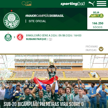
|
SITE OFICIAL
166.250
SÓCIOS
BRASILEIRÃO SÉRIE A 2026
|
09/08/2026
|
16H00
X
NUBANK PARQUE
|
PRÓXIMAS
PARTIDAS
SUB-20 BICAMPEÃO! PALMEIRAS VIRA SOBRE O