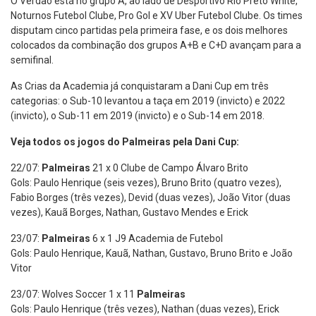
O Verdão está no grupo A, ao lado de Desportivo Rio Preto White,
Noturnos Futebol Clube, Pro Gol e XV Uber Futebol Clube. Os times
disputam cinco partidas pela primeira fase, e os dois melhores
colocados da combinação dos grupos A+B e C+D avançam para a
semifinal.
As Crias da Academia já conquistaram a Dani Cup em três
categorias: o Sub-10 levantou a taça em 2019 (invicto) e 2022
(invicto), o Sub-11 em 2019 (invicto) e o Sub-14 em 2018.
Veja todos os jogos do Palmeiras pela Dani Cup:
22/07:
Palmeiras
21 x 0 Clube de Campo Álvaro Brito
Gols: Paulo Henrique (seis vezes), Bruno Brito (quatro vezes),
Fabio Borges (três vezes), Devid (duas vezes), João Vitor (duas
vezes), Kauã Borges, Nathan, Gustavo Mendes e Erick
23/07:
Palmeiras
6 x 1 J9 Academia de Futebol
Gols: Paulo Henrique, Kauã, Nathan, Gustavo, Bruno Brito e João
Vitor
23/07: Wolves Soccer 1 x 11
Palmeiras
Gols: Paulo Henrique (três vezes), Nathan (duas vezes), Erick