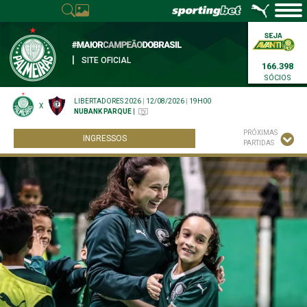
|
SITE OFICIAL
166.398
SÓCIOS
LIBERTADORES 2026
|
12/08/2026
|
19H00
X
NUBANK PARQUE
|
PRÓXIMAS
INGRESSOS
PARTIDAS