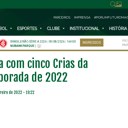
PARCEIROS
IMPRENSA
#PORUMFUTUROMAI
BOL
ESPORTES
CLUBE
INSTITUCIONAL
HISTÓRIA
PRÓ
BRASILEIRÃO SÉRIE A 2026
|
09/08/2026
|
16H00
INGRESSOS
PAR
NUBANK PARQUE
|
 com cinco Crias da
porada de 2022
reiro de 2022 - 19:22
NO ESPECIAL
PLANO PRATA SUPERIOR
23
85
R$
,01
R$
,52