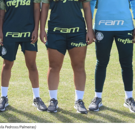
cila Pedroso/Palmeiras)