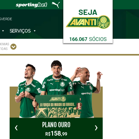
SVERDE
SERVIÇOS
166.067
SÓCIOS
XIMAS
TIDAS
‹
›
PLANO OURO
PL
158
R$
,99