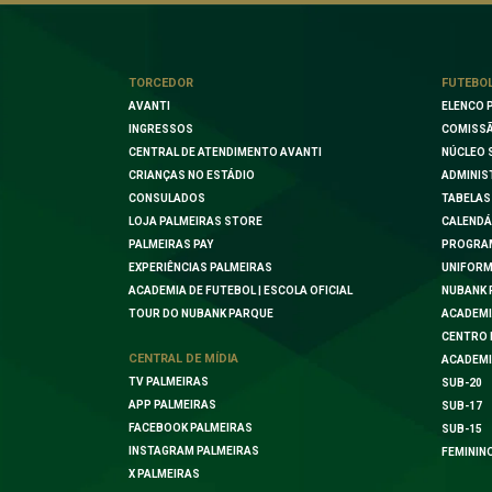
TORCEDOR
FUTEBO
AVANTI
ELENCO 
INGRESSOS
COMISSÃ
CENTRAL DE ATENDIMENTO AVANTI
NÚCLEO 
CRIANÇAS NO ESTÁDIO
ADMINIS
CONSULADOS
TABELAS
LOJA PALMEIRAS STORE
CALENDÁ
PALMEIRAS PAY
PROGRA
EXPERIÊNCIAS PALMEIRAS
UNIFORM
ACADEMIA DE FUTEBOL | ESCOLA OFICIAL
NUBANK 
TOUR DO NUBANK PARQUE
ACADEMI
CENTRO 
CENTRAL DE MÍDIA
ACADEMI
TV PALMEIRAS
SUB-20
APP PALMEIRAS
SUB-17
FACEBOOK PALMEIRAS
SUB-15
INSTAGRAM PALMEIRAS
FEMININ
X PALMEIRAS