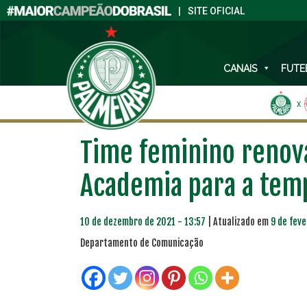
|
SITE OFICIAL
CANAIS
FUTE
X
Time feminino renova
Academia para a tem
10 de dezembro de 2021 - 13:57
| Atualizado em
9 de feve
Departamento de Comunicação
PLANO PRATA
PLA
46
R$
,04