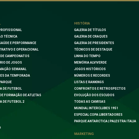
L
HISTÓRIA
PROFISSIONAL
GALERIA DE TÍTULOS
O TÉCNICA
GALERIA DE CRAQUES
SAÚDE E PERFORMANCE
GALERIA DE PRESIDENTES
TRATIVO E OPERACIONAL
TÉCNICOS DE DESTAQUE
 DE CAMPEONATOS
LINHA DO TEMPO
RIO DE JOGOS
MEMÓRIA ALVIVERDE
MAÇÃO SEMANAL
JOGOS HISTÓRICOS
ES DA TEMPORADA
NÚMEROS E RECORDES
PARQUE
LISTAS E RANKINGS
A DE FUTEBOL
CONFRONTOS E RETROSPECTOS
DE FORMAÇÃO DE ATLETAS
EVOLUÇÃO DOS ESCUDOS
A DE FUTEBOL 2
TODAS AS CAMISAS
MUNDIAL INTERCLUBES 1951
ESPECIAL COPA LIBERTADORES
PARQUE ANTARCTICA | PALESTRA ITALIA
O
MARKETING