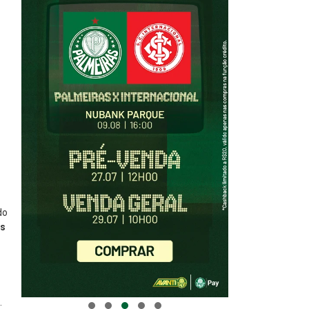
do
os
: