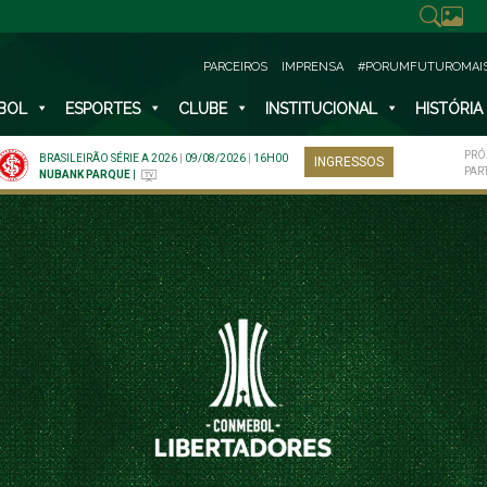
PARCEIROS
IMPRENSA
#PORUMFUTUROMAI
BOL
ESPORTES
CLUBE
INSTITUCIONAL
HISTÓRIA
PRÓ
BRASILEIRÃO SÉRIE A 2026
|
09/08/2026
|
16H00
INGRESSOS
PAR
NUBANK PARQUE
|