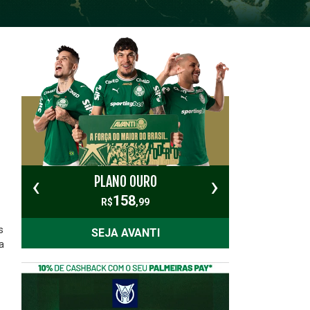
‹
›
PLANO OURO
PL
158
R$
,99
s
SEJA AVANTI
a