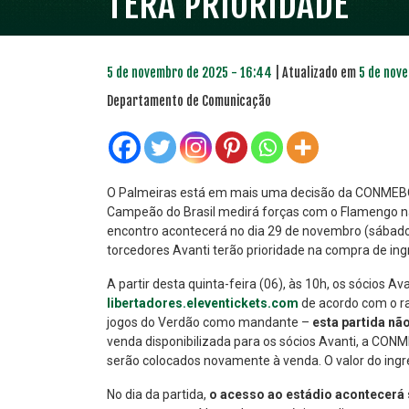
TERÁ PRIORIDADE
5 de novembro de 2025 - 16:44
| Atualizado em
5 de nove
Departamento de Comunicação
O Palmeiras está em mais uma decisão da CONMEBOL
Campeão do Brasil medirá forças com o Flamengo na
encontro acontecerá no dia 29 de novembro (sábado), à
PLANO PRATA
PLA
torcedores Avanti terão prioridade na compra de ingr
46
R$
,04
A partir desta quinta-feira (06), às 10h, os sócios A
libertadores.eleventickets.com
de acordo com o r
jogos do Verdão como mandante –
esta partida não
venda disponibilizada para os sócios Avanti, a CON
serão colocados novamente à venda.
O valor do ingr
No dia da partida,
o acesso ao estádio acontecerá 