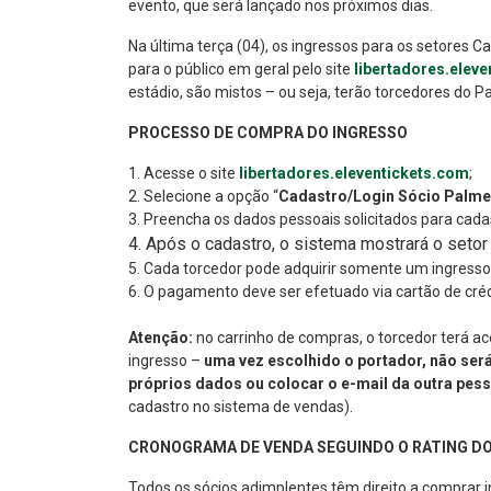
evento, que será lançado nos próximos dias.
Na última terça (04), os ingressos para os setores
para o público em geral pelo site
libertadores.elev
estádio, são mistos – ou seja, terão torcedores do 
PROCESSO DE COMPRA DO INGRESSO
1. Acesse o site
libertadores.eleventickets.com
;
2. Selecione a opção “
Cadastro/Login Sócio Palme
3. Preencha os dados pessoais solicitados para cada
4. Após o cadastro, o sistema mostrará o setor
5. Cada torcedor pode adquirir somente um ingresso
6. O pagamento deve ser efetuado via cartão de créd
Atenção:
no carrinho de compras, o torcedor terá ac
ingresso –
uma vez escolhido o portador, não será 
próprios dados ou colocar o e-mail da outra pes
cadastro no sistema de vendas).
CRONOGRAMA DE VENDA SEGUINDO O RATING DO
Todos os sócios adimplentes têm direito a comprar i