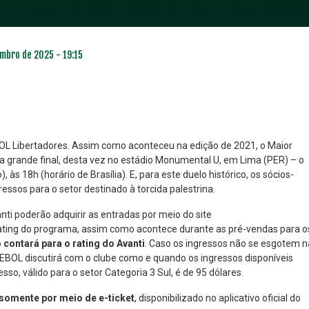
mbro de 2025 - 19:15
 Libertadores. Assim como aconteceu na edição de 2021, o Maior
 grande final, desta vez no estádio Monumental U, em Lima (PER) – o
s 18h (horário de Brasília). E, para este duelo histórico, os sócios-
NO ESPECIAL
PLANO PRATA SUPERIOR
essos para o setor destinado à torcida palestrina.
23
85
R$
,01
R$
,52
vanti poderão adquirir as entradas por meio do site
ating do programa, assim como acontece durante as pré-vendas para o
 contará para o rating do Avanti
. Caso os ingressos não se esgotem n
MEBOL discutirá com o clube como e quando os ingressos disponíveis
esso, válido para o setor Categoria 3 Sul, é de 95 dólares.
somente por meio de e-ticket
, disponibilizado no aplicativo oficial do