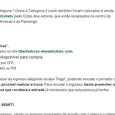
 Categoria 1 Oeste e Categoria 2 Leste também foram colocados à venda
entickets.com
. Estes dois setores, que estão localizados no centro do
Palmeiras e do Flamengo.
iras
”;
stro no site
libertadores.eleventickets.com
;
 disponível para compra;
 por CPF;
ito ou PIX.
esso ao ingresso adquirido na aba “Pago”, podendo vincular o portador 
possível realizar a troca
. Para vincular o ingresso,
basta preencher 
soa que receberá a entrada
(é necessário que esta pessoa já tenha
 AVANTI
ngresso, sendo os acessos priorizados de acordo com o plano e o rating