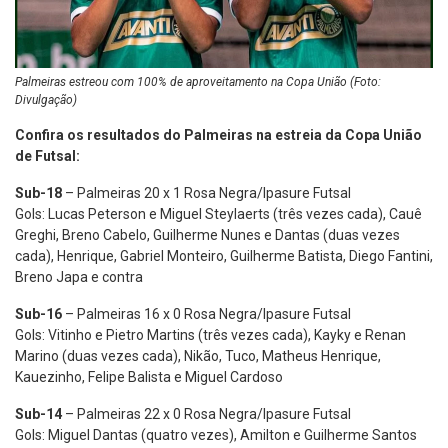
Palmeiras estreou com 100% de aproveitamento na Copa União (Foto:
Divulgação)
Confira os resultados do Palmeiras na estreia da Copa União
de Futsal:
Sub-18
– Palmeiras 20 x 1 Rosa Negra/Ipasure Futsal
Gols: Lucas Peterson e Miguel Steylaerts (três vezes cada), Cauê
Greghi, Breno Cabelo, Guilherme Nunes e Dantas (duas vezes
cada), Henrique, Gabriel Monteiro, Guilherme Batista, Diego Fantini,
Breno Japa e contra
Sub-16
– Palmeiras 16 x 0 Rosa Negra/Ipasure Futsal
Gols: Vitinho e Pietro Martins (três vezes cada), Kayky e Renan
Marino (duas vezes cada), Nikão, Tuco, Matheus Henrique,
Kauezinho, Felipe Balista e Miguel Cardoso
Sub-14
– Palmeiras 22 x 0 Rosa Negra/Ipasure Futsal
Gols: Miguel Dantas (quatro vezes), Amilton e Guilherme Santos