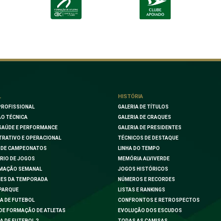
L
HISTÓRIA
PROFISSIONAL
GALERIA DE TÍTULOS
O TÉCNICA
GALERIA DE CRAQUES
SAÚDE E PERFORMANCE
GALERIA DE PRESIDENTES
TRATIVO E OPERACIONAL
TÉCNICOS DE DESTAQUE
 DE CAMPEONATOS
LINHA DO TEMPO
RIO DE JOGOS
MEMÓRIA ALVIVERDE
MAÇÃO SEMANAL
JOGOS HISTÓRICOS
ES DA TEMPORADA
NÚMEROS E RECORDES
PARQUE
LISTAS E RANKINGS
A DE FUTEBOL
CONFRONTOS E RETROSPECTOS
DE FORMAÇÃO DE ATLETAS
EVOLUÇÃO DOS ESCUDOS
A DE FUTEBOL 2
TODAS AS CAMISAS