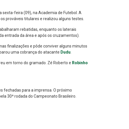
a sexta-feira (09), na Academia de Futebol. A
 os prováveis titulares e realizou alguns testes.
abalharam rebatidas, enquanto os laterais
(da entrada da área e após os cruzamentos).
mas finalizações e pôde conviver alguns minutos
é aparou uma cobrança do atacante
Dudu
.
rreu em torno do gramado. Zé Roberto e
Robinho
s fechadas para a imprensa. O próximo
 pela 30ª rodada do Campeonato Brasileiro.