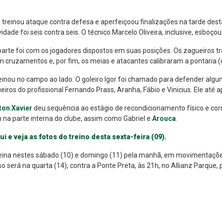
 treinou ataque contra defesa e aperfeiçoou finalizações na tarde dest
vidade foi seis contra seis. O técnico Marcelo Oliveira, inclusive, esboçou
arte foi com os jogadores dispostos em suas posições. Os zagueiros tr
 cruzamentos e, por fim, os meias e atacantes calibraram a pontaria 
einou no campo ao lado. O goleiro Igor foi chamado para defender algu
eiros do profissional Fernando Prass, Aranha, Fábio e Vinicius. Ele at
ton Xavier
deu sequência ao estágio de recondicionamento físico e co
 na parte interna do clube, assim como Gabriel e
Arouca
.
ui e veja as fotos do treino desta sexta-feira (09).
eina nestes sábado (10) e domingo (11) pela manhã, em movimentaçõe
 será na quarta (14), contra a Ponte Preta, às 21h, no Allianz Parque,