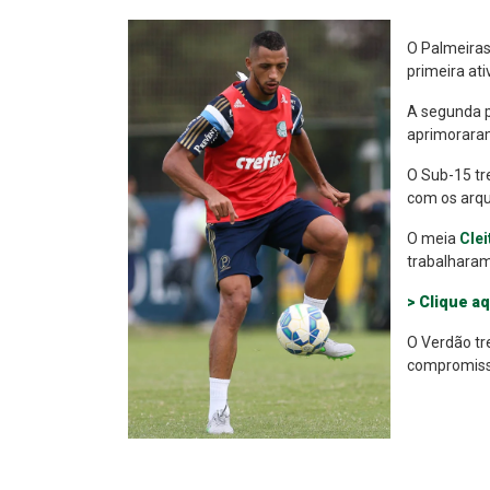
O Palmeiras
primeira ati
A segunda p
aprimoraram
O Sub-15 tr
com os arqu
O meia
Clei
trabalharam
> Clique aq
O Verdão tr
compromisso