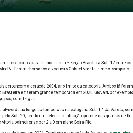
oram convocados para treinos com a Seleção Brasileira Sub-17 entre os
olis-RJ. Foram chamados o zagueiro Gabriel Vareta, o meio-campista
NO ESPECIAL
PLANO PRATA SUPERIOR
23
85
is pertencem à geração 2004, ano limite da categoria. Ambos já foram
R$
,01
R$
,52
 Brasileira e fizeram grande temporada em 2020. Giovani, por exemplo
quipes, com 14 gols.
po alviverde ao longo da temporada na categoria Sub-17. Já Vareta, co
s pelo Sub-20, sendo um deles com atuação gigante nas quartas de fina
 vitória palmeirense por 2 a 0 em pleno Beira-Rio.