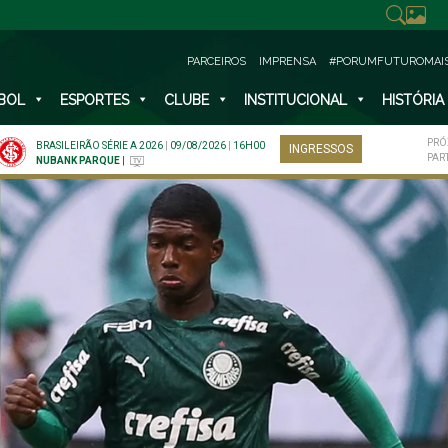
PARCEIROS
IMPRENSA
#PORUMFUTUROMAI
BOL
ESPORTES
CLUBE
INSTITUCIONAL
HISTÓRIA
PRÓ
BRASILEIRÃO SÉRIE A 2026
|
09/08/2026
|
16H00
INGRESSOS
PAR
NUBANK PARQUE
|