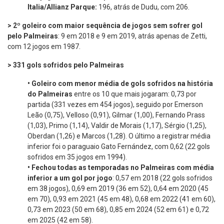
Italia/Allianz Parque:
196, atrás de Dudu, com 206.
> 2º goleiro com maior sequência de jogos sem sofrer gol
pelo Palmeiras
: 9 em 2018 e 9 em 2019, atrás apenas de Zetti,
com 12 jogos em 1987.
> 331 gols sofridos pelo Palmeiras
•
Goleiro com menor média de gols sofridos na história
do Palmeiras
entre os 10 que mais jogaram: 0,73 por
partida (331 vezes em 454 jogos), seguido por Emerson
Leão (0,75), Velloso (0,91), Gilmar (1,00), Fernando Prass
(1,03), Primo (1,14), Valdir de Morais (1,17), Sérgio (1,25),
Oberdan (1,26) e Marcos (1,28). O último a registrar média
inferior foi o paraguaio Gato Fernández, com 0,62 (22 gols
sofridos em 35 jogos em 1994).
•
Fechou todas as temporadas no Palmeiras com média
inferior a um gol por jogo
: 0,57 em 2018 (22 gols sofridos
em 38 jogos), 0,69 em 2019 (36 em 52), 0,64 em 2020 (45
em 70), 0,93 em 2021 (45 em 48), 0,68 em 2022 (41 em 60),
0,73 em 2023 (50 em 68), 0,85 em 2024 (52 em 61) e 0,72
em 2025 (42 em 58).