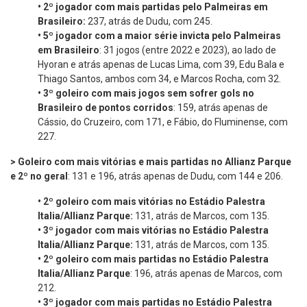
•
2º
jogador com mais partidas pelo Palmeiras em
Brasileiro:
237, atrás de Dudu, com 245.
•
5º jogador com a maior série invicta pelo Palmeiras
em Brasileiro
: 31 jogos (entre 2022 e 2023), ao lado de
Hyoran e atrás apenas de Lucas Lima, com 39, Edu Bala e
Thiago Santos, ambos com 34, e Marcos Rocha, com 32.
•
3º goleiro com mais jogos sem sofrer gols no
Brasileiro de pontos corridos
: 159, atrás apenas de
Cássio, do Cruzeiro, com 171, e Fábio, do Fluminense, com
227.
> Goleiro com mais vitórias e mais partidas no Allianz Parque
e 2º no geral
: 131 e 196, atrás apenas de Dudu, com 144 e 206.
•
2º goleiro com mais vitórias no Estádio Palestra
Italia/Allianz Parque:
131, atrás de Marcos, com 135.
•
3º jogador com mais vitórias no Estádio Palestra
Italia/Allianz Parque:
131, atrás de Marcos, com 135.
•
2º goleiro com mais partidas no Estádio Palestra
Italia/Allianz Parque
: 196, atrás apenas de Marcos, com
212.
•
3º jogador com mais partidas no Estádio Palestra