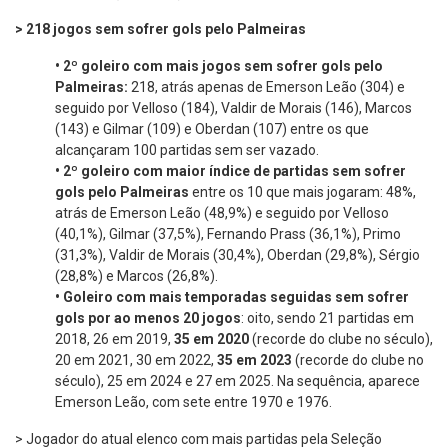
> 218 jogos sem sofrer gols pelo Palmeiras
•
2º goleiro com mais jogos sem sofrer gols pelo
Palmeiras:
218, atrás apenas de Emerson Leão (304) e
seguido por Velloso (184), Valdir de Morais (146), Marcos
(143) e Gilmar (109) e Oberdan (107) entre os que
alcançaram 100 partidas sem ser vazado.
•
2º goleiro com
maior índice de partidas sem sofrer
gols pelo Palmeiras
entre os 10 que mais jogaram: 48%,
atrás de Emerson Leão (48,9%) e seguido por Velloso
(40,1%), Gilmar (37,5%), Fernando Prass (36,1%), Primo
(31,3%), Valdir de Morais (30,4%), Oberdan (29,8%), Sérgio
(28,8%) e Marcos (26,8%).
•
Goleiro com mais temporadas seguidas sem sofrer
gols por ao menos 20 jogos
: oito, sendo 21 partidas em
2018, 26 em 2019,
35 em 2020
(recorde do clube no século),
20 em 2021, 30 em 2022,
35 em 2023
(recorde do clube no
século), 25 em 2024 e 27 em 2025. Na sequência, aparece
Emerson Leão, com sete entre 1970 e 1976.
> Jogador do atual elenco com mais partidas pela Seleção