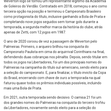
Weverton logo se tornou um representante legítimo da Academia
de Goleiros do Verdão. Contratado em 2018, começou o ano como
terceira opção na posição e terminou o Campeonato Brasileiro
como protagonista do título, inclusive ganhando a Bola de Prata e
completando nove jogos seguidos sem tomar gols durante a
temporada, a segunda melhor marca da história do clube, atrás
apenas de Zetti, com 12 jogos em 1987.
O ano de 2020 coroou de vez a passagem de Weverton pelo
Palmeiras. Primeiro, o arqueiro brilhou na conquista do
Campeonato Paulista em cima do arquirrival Corinthians na final,
defendendo duas cobranças nos pênaltis. Depois, sendo titular em
todos os jogos na Libertadores, foi um dos principais nomes do
Palmeiras na campanha do título sul-americano, sendo eleito para
a seleção do campeonato. E, para finalizar, o título invicto da Copa
do Brasil, encerrando com chave de ouro a temporada na qual
faturou quase todos os prêmios individuais possíveis, incluindo
mais uma Bola de Prata.
Em 2021, outra temporada sendo decisivo. O camisa 21 foi um
dos grandes nomes do Palmeiras na conquista do terceiro troféu
da Libertadores, novamente sendo eleito para a seleção do