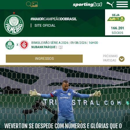
|
SITE OFICIAL
166.201
SÓCIOS
BRASILEIRÃO SÉRIE A 2026
|
09/08/2026
|
16H00
X
NUBANK PARQUE
|
PRÓXIMAS
INGRESSOS
PARTIDAS
WEVERTON SE DESPEDE COM NÚMEROS E GLÓRIAS QUE O