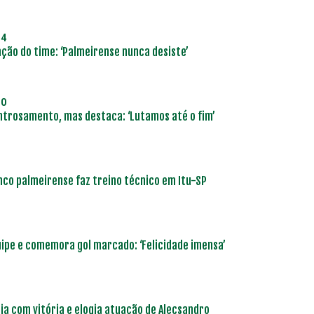
34
ação do time: ‘Palmeirense nunca desiste’
10
ntrosamento, mas destaca: ‘Lutamos até o fim’
nco palmeirense faz treino técnico em Itu-SP
uipe e comemora gol marcado: ‘Felicidade imensa’
ia com vitória e elogia atuação de Alecsandro