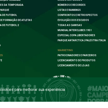
ES DA TEMPORADA
NÚMEROS E RECORDES
PARQUE
LISTAS E RANKINGS
A DE FUTEBOL
CONFRONTOS E RETROSPECTOS
DE FORMAÇÃO DE ATLETAS
EVOLUÇÃO DOS ESCUDOS
A DE FUTEBOL 2
TODAS AS CAMISAS
MUNDIAL INTERCLUBES 1951
ESPECIAL COPA LIBERTADORES
PARQUE ANTARCTICA | PALESTRA ITALIA
O
MARKETING
ES
PATROCINADORES E PARCEIROS
TE
LICENCIAMENTO DE PRODUTOS
LICENCIAMENTO DE LOJAS
a cookies para melhorar sua experiência.