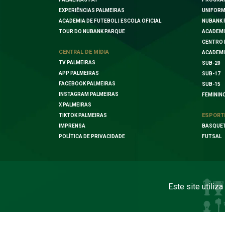
EXPERIÊNCIAS PALMEIRAS
UNIFORM
ACADEMIA DE FUTEBOL | ESCOLA OFICIAL
NUBANK 
TOUR DO NUBANK PARQUE
ACADEMI
CENTRO 
CENTRAL DE MÍDIA
ACADEMI
TV PALMEIRAS
SUB-20
APP PALMEIRAS
SUB-17
FACEBOOK PALMEIRAS
SUB-15
INSTAGRAM PALMEIRAS
FEMININ
X PALMEIRAS
ESPORT
TIKTOK PALMEIRAS
IMPRENSA
BASQUE
POLÍTICA DE PRIVACIDADE
FUTSAL
Este site utiliz