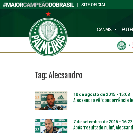
|
SITE OFICIAL
CANAIS
FUTE
X
Tag:
Alecsandro
10 de agosto de 2015 - 15:08
Alecsandro vê ‘concorrência b
7 de setembro de 2015 - 16:22
Após ‘resultado ruim’, Alecsand