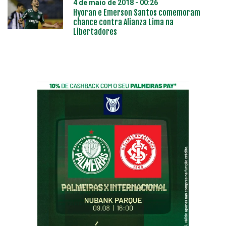
4 de maio de 2018 - 00:26
Hyoran e Emerson Santos comemoram
chance contra Alianza Lima na
Libertadores