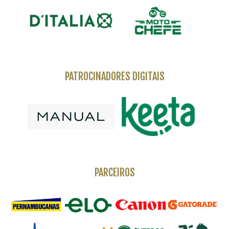
PATROCINADORES DIGITAIS
PARCEIROS