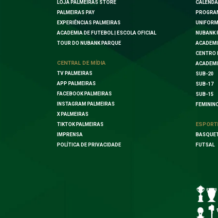
LOJA PALMEIRAS STORE
CALENDÁ
PALMEIRAS PAY
PROGRA
EXPERIÊNCIAS PALMEIRAS
UNIFORM
ACADEMIA DE FUTEBOL | ESCOLA OFICIAL
NUBANK 
TOUR DO NUBANK PARQUE
ACADEMI
CENTRO 
CENTRAL DE MÍDIA
ACADEMI
TV PALMEIRAS
SUB-20
APP PALMEIRAS
SUB-17
FACEBOOK PALMEIRAS
SUB-15
INSTAGRAM PALMEIRAS
FEMININ
X PALMEIRAS
ESPORT
TIKTOK PALMEIRAS
IMPRENSA
BASQUE
POLÍTICA DE PRIVACIDADE
FUTSAL