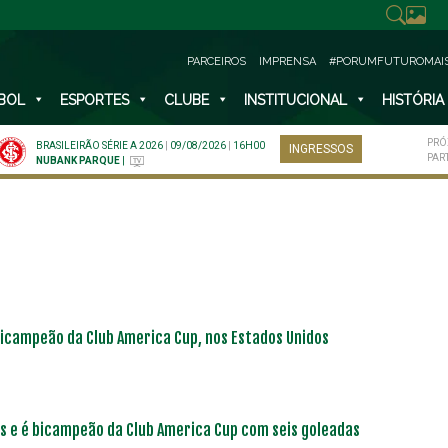
PARCEIROS
IMPRENSA
#PORUMFUTUROMAI
BOL
ESPORTES
CLUBE
INSTITUCIONAL
HISTÓRIA
PRÓ
BRASILEIRÃO SÉRIE A 2026
|
09/08/2026
|
16H00
INGRESSOS
PAR
NUBANK PARQUE
|
icampeão da Club America Cup, nos Estados Unidos
as e é bicampeão da Club America Cup com seis goleadas