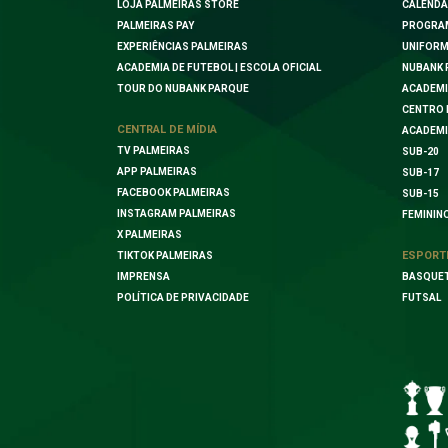
LOJA PALMEIRAS STORE
CALENDÁ
PALMEIRAS PAY
PROGRA
EXPERIÊNCIAS PALMEIRAS
UNIFORM
ACADEMIA DE FUTEBOL | ESCOLA OFICIAL
NUBANK 
TOUR DO NUBANK PARQUE
ACADEMI
CENTRO 
CENTRAL DE MÍDIA
ACADEMI
TV PALMEIRAS
SUB-20
APP PALMEIRAS
SUB-17
FACEBOOK PALMEIRAS
SUB-15
INSTAGRAM PALMEIRAS
FEMININ
X PALMEIRAS
ESPORT
TIKTOK PALMEIRAS
IMPRENSA
BASQUE
POLÍTICA DE PRIVACIDADE
FUTSAL