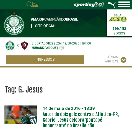
|
SITE OFICIAL
166.182
SÓCIOS
LIBERTADORES 2026
|
12/08/2026
|
19H00
X
NUBANK PARQUE
|
PRÓXIMAS
INGRESSOS
PARTIDAS
Tag:
G. Jesus
14 de maio de 2016 - 18:39
Autor de dois gols contra o Atlético-PR,
Gabriel Jesus celebra ‘pontapé
importante’ no Brasileirão