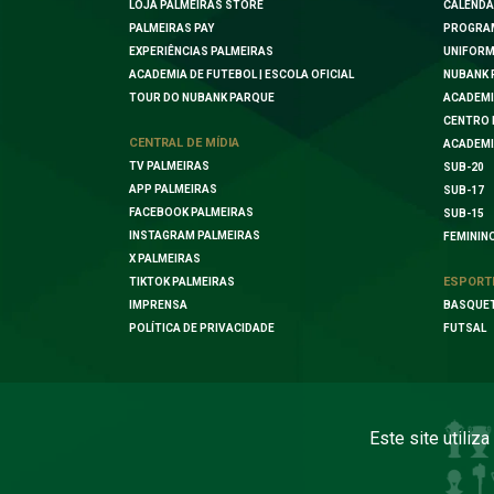
LOJA PALMEIRAS STORE
CALENDÁ
PALMEIRAS PAY
PROGRA
EXPERIÊNCIAS PALMEIRAS
UNIFORM
ACADEMIA DE FUTEBOL | ESCOLA OFICIAL
NUBANK 
TOUR DO NUBANK PARQUE
ACADEMI
CENTRO 
CENTRAL DE MÍDIA
ACADEMI
TV PALMEIRAS
SUB-20
APP PALMEIRAS
SUB-17
FACEBOOK PALMEIRAS
SUB-15
INSTAGRAM PALMEIRAS
FEMININ
X PALMEIRAS
ESPORT
TIKTOK PALMEIRAS
IMPRENSA
BASQUE
POLÍTICA DE PRIVACIDADE
FUTSAL
Este site utiliz