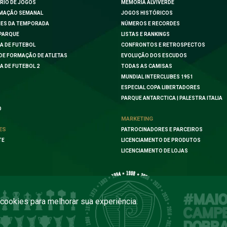
RIO DE JOGOS
MEMÓRIA ALVIVERDE
MAÇÃO SEMANAL
JOGOS HISTÓRICOS
ES DA TEMPORADA
NÚMEROS E RECORDES
PARQUE
LISTAS E RANKINGS
A DE FUTEBOL
CONFRONTOS E RETROSPECTOS
DE FORMAÇÃO DE ATLETAS
EVOLUÇÃO DOS ESCUDOS
A DE FUTEBOL 2
TODAS AS CAMISAS
MUNDIAL INTERCLUBES 1951
ESPECIAL COPA LIBERTADORES
PARQUE ANTARCTICA | PALESTRA ITALIA
O
MARKETING
ES
PATROCINADORES E PARCEIROS
TE
LICENCIAMENTO DE PRODUTOS
LICENCIAMENTO DE LOJAS
a cookies para melhorar sua experiência.