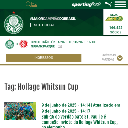
|
SITE OFICIAL
166.422
SÓCIOS
BRASILEIRÃO SÉRIE A 2026
|
09/08/2026
|
16H00
X
NUBANK PARQUE
|
PRÓXIMAS
INGRESSOS
PARTIDAS
Tag:
Hollage Whitsun Cup
9 de junho de 2025 - 14:14
| Atualizado em
9 de junho de 2025 - 14:17
Sub-15 do Verdão bate St. Pauli e é
campeão invicto da Hollage Whitsun Cup,
na Alemanha