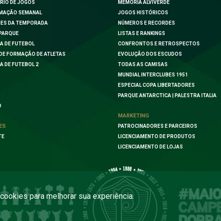
RIO DE JOGOS
MEMÓRIA ALVIVERDE
MAÇÃO SEMANAL
JOGOS HISTÓRICOS
ES DA TEMPORADA
NÚMEROS E RECORDES
PARQUE
LISTAS E RANKINGS
A DE FUTEBOL
CONFRONTOS E RETROSPECTOS
DE FORMAÇÃO DE ATLETAS
EVOLUÇÃO DOS ESCUDOS
A DE FUTEBOL 2
TODAS AS CAMISAS
MUNDIAL INTERCLUBES 1951
ESPECIAL COPA LIBERTADORES
PARQUE ANTARCTICA | PALESTRA ITALIA
O
MARKETING
ES
PATROCINADORES E PARCEIROS
TE
LICENCIAMENTO DE PRODUTOS
LICENCIAMENTO DE LOJAS
a cookies para melhorar sua experiência.