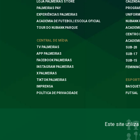
LOJA PALMEIRAS STORE
CALENDÁ
PALMEIRAS PAY
PROGRA
EXPERIÊNCIAS PALMEIRAS
UNIFORM
ACADEMIA DE FUTEBOL | ESCOLA OFICIAL
NUBANK 
TOUR DO NUBANK PARQUE
ACADEMI
CENTRO 
CENTRAL DE MÍDIA
ACADEMI
TV PALMEIRAS
SUB-20
APP PALMEIRAS
SUB-17
FACEBOOK PALMEIRAS
SUB-15
INSTAGRAM PALMEIRAS
FEMININ
X PALMEIRAS
ESPORT
TIKTOK PALMEIRAS
IMPRENSA
BASQUE
POLÍTICA DE PRIVACIDADE
FUTSAL
Este site utiliz