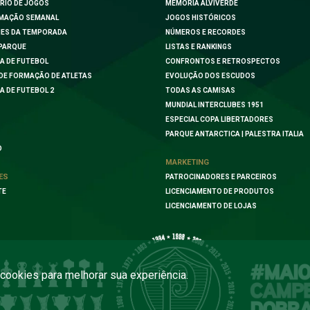
RIO DE JOGOS
MEMÓRIA ALVIVERDE
MAÇÃO SEMANAL
JOGOS HISTÓRICOS
ES DA TEMPORADA
NÚMEROS E RECORDES
PARQUE
LISTAS E RANKINGS
A DE FUTEBOL
CONFRONTOS E RETROSPECTOS
DE FORMAÇÃO DE ATLETAS
EVOLUÇÃO DOS ESCUDOS
A DE FUTEBOL 2
TODAS AS CAMISAS
MUNDIAL INTERCLUBES 1951
ESPECIAL COPA LIBERTADORES
PARQUE ANTARCTICA | PALESTRA ITALIA
O
MARKETING
ES
PATROCINADORES E PARCEIROS
TE
LICENCIAMENTO DE PRODUTOS
LICENCIAMENTO DE LOJAS
a cookies para melhorar sua experiência.