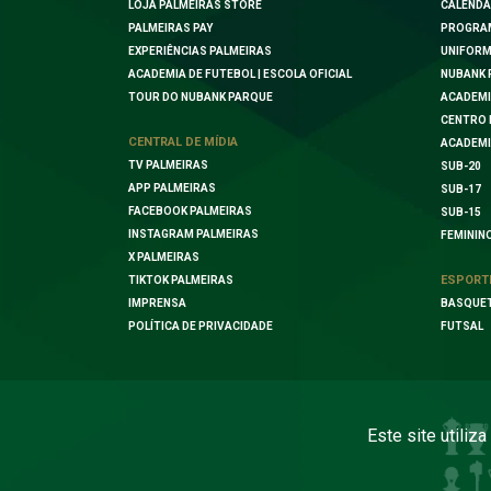
LOJA PALMEIRAS STORE
CALENDÁ
PALMEIRAS PAY
PROGRA
EXPERIÊNCIAS PALMEIRAS
UNIFORM
ACADEMIA DE FUTEBOL | ESCOLA OFICIAL
NUBANK 
TOUR DO NUBANK PARQUE
ACADEMI
CENTRO 
CENTRAL DE MÍDIA
ACADEMI
TV PALMEIRAS
SUB-20
APP PALMEIRAS
SUB-17
FACEBOOK PALMEIRAS
SUB-15
INSTAGRAM PALMEIRAS
FEMININ
X PALMEIRAS
ESPORT
TIKTOK PALMEIRAS
IMPRENSA
BASQUE
POLÍTICA DE PRIVACIDADE
FUTSAL
Este site utiliz