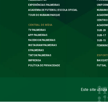
EXPERIÊNCIAS PALMEIRAS
UNIFORM
ACADEMIA DE FUTEBOL | ESCOLA OFICIAL
NUBANK 
TOUR DO NUBANK PARQUE
ACADEMI
CENTRO 
CENTRAL DE MÍDIA
ACADEMI
TV PALMEIRAS
SUB-20
APP PALMEIRAS
SUB-17
FACEBOOK PALMEIRAS
SUB-15
INSTAGRAM PALMEIRAS
FEMININ
X PALMEIRAS
ESPORT
TIKTOK PALMEIRAS
IMPRENSA
BASQUE
POLÍTICA DE PRIVACIDADE
FUTSAL
Este site utiliz