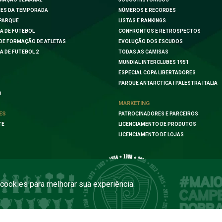
ES DA TEMPORADA
NÚMEROS E RECORDES
PARQUE
LISTAS E RANKINGS
A DE FUTEBOL
CONFRONTOS E RETROSPECTOS
DE FORMAÇÃO DE ATLETAS
EVOLUÇÃO DOS ESCUDOS
A DE FUTEBOL 2
TODAS AS CAMISAS
MUNDIAL INTERCLUBES 1951
ESPECIAL COPA LIBERTADORES
PARQUE ANTARCTICA | PALESTRA ITALIA
O
MARKETING
ES
PATROCINADORES E PARCEIROS
TE
LICENCIAMENTO DE PRODUTOS
LICENCIAMENTO DE LOJAS
a cookies para melhorar sua experiência.