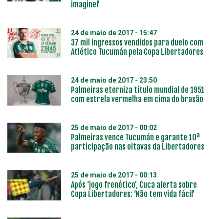
imaginei’
24 de maio de 2017 - 15:47
37 mil ingressos vendidos para duelo com
Atlético Tucumán pela Copa Libertadores
24 de maio de 2017 - 23:50
Palmeiras eterniza título mundial de 1951
com estrela vermelha em cima do brasão
25 de maio de 2017 - 00:02
Palmeiras vence Tucumán e garante 10ª
participação nas oitavas da Libertadores
25 de maio de 2017 - 00:13
Após ‘jogo frenético’, Cuca alerta sobre
Copa Libertadores: ‘Não tem vida fácil’