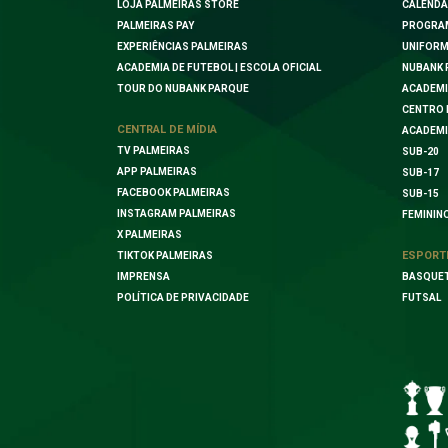
LOJA PALMEIRAS STORE
CALENDÁ
PALMEIRAS PAY
PROGRA
EXPERIÊNCIAS PALMEIRAS
UNIFORM
ACADEMIA DE FUTEBOL | ESCOLA OFICIAL
NUBANK 
TOUR DO NUBANK PARQUE
ACADEMI
CENTRO 
CENTRAL DE MÍDIA
ACADEMI
TV PALMEIRAS
SUB-20
APP PALMEIRAS
SUB-17
FACEBOOK PALMEIRAS
SUB-15
INSTAGRAM PALMEIRAS
FEMININ
X PALMEIRAS
ESPORT
TIKTOK PALMEIRAS
IMPRENSA
BASQUE
POLÍTICA DE PRIVACIDADE
FUTSAL