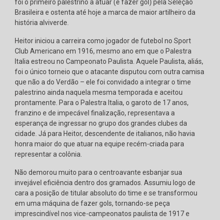
foi o primeiro palestrino a atuar (e fazer gol) pela Seleção
Brasileira e ostenta até hoje a marca de maior artilheiro da
história alviverde.
Heitor iniciou a carreira como jogador de futebol no Sport
Club Americano em 1916, mesmo ano em que o Palestra
Italia estreou no Campeonato Paulista. Aquele Paulista, aliás,
foi o único torneio que o atacante disputou com outra camisa
que não a do Verdão – ele foi convidado a integrar o time
palestrino ainda naquela mesma temporada e aceitou
prontamente. Para o Palestra Italia, o garoto de 17 anos,
franzino e de impecável finalização, representava a
esperança de ingressar no grupo dos grandes clubes da
cidade. Já para Heitor, descendente de italianos, não havia
honra maior do que atuar na equipe recém-criada para
representar a colônia.
Não demorou muito para o centroavante esbanjar sua
invejável eficiência dentro dos gramados. Assumiu logo de
cara a posição de titular absoluto do time e se transformou
em uma máquina de fazer gols, tornando-se peça
imprescindível nos vice-campeonatos paulista de 1917 e