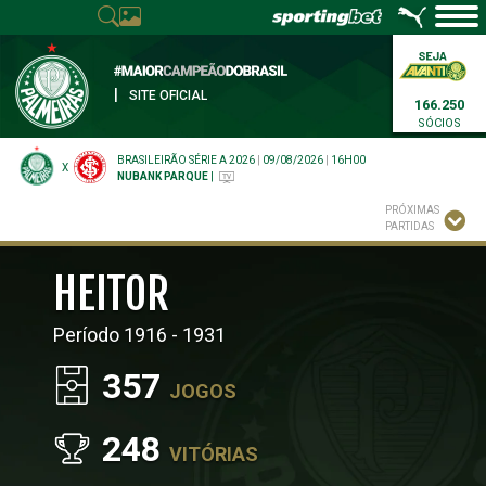
|
SITE OFICIAL
166.250
SÓCIOS
BRASILEIRÃO SÉRIE A 2026
|
09/08/2026
|
16H00
X
NUBANK PARQUE
|
PRÓXIMAS
PARTIDAS
HEITOR
Período 1916 - 1931
357
JOGOS
248
VITÓRIAS