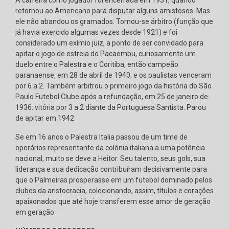
A carreira como jogador foi encerrada em 1931, quando
retornou ao Americano para disputar alguns amistosos. Mas
ele não abandou os gramados. Tornou-se árbitro (função que
já havia exercido algumas vezes desde 1921) e foi
considerado um exímio juiz, a ponto de ser convidado para
apitar o jogo de estreia do Pacaembu, curiosamente um
duelo entre o Palestra e o Coritiba, então campeão
paranaense, em 28 de abril de 1940, e os paulistas venceram
por 6 a 2. Também arbitrou o primeiro jogo da história do São
Paulo Futebol Clube após a refundação, em 25 de janeiro de
1936: vitória por 3 a 2 diante da Portuguesa Santista. Parou
de apitar em 1942.
Se em 16 anos o Palestra Italia passou de um time de
operários representante da colônia italiana a uma potência
nacional, muito se deve a Heitor. Seu talento, seus gols, sua
liderança e sua dedicação contribuíram decisivamente para
que o Palmeiras prosperasse em um futebol dominado pelos
clubes da aristocracia, colecionando, assim, títulos e corações
apaixonados que até hoje transferem esse amor de geração
em geração.