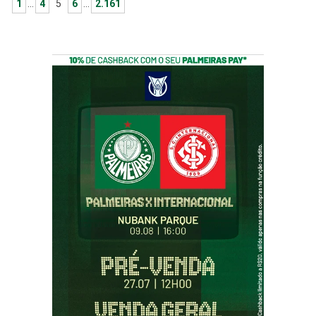
1
…
4
5
6
…
2.161