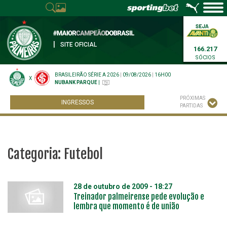
|
SITE OFICIAL
166.217
SÓCIOS
BRASILEIRÃO SÉRIE A 2026
|
09/08/2026
|
16H00
X
NUBANK PARQUE
|
PRÓXIMAS
INGRESSOS
PARTIDAS
Categoria:
Futebol
28 de outubro de 2009 - 18:27
Treinador palmeirense pede evolução e
lembra que momento é de união