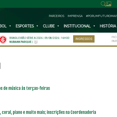
PARCEIROS
IMPRENSA
#PORUMFUTUROMAI
BOL
ESPORTES
CLUBE
INSTITUCIONAL
HISTÓRIA
PRÓ
BRASILEIRÃO SÉRIE A 2026
|
09/08/2026
|
16H00
INGRESSOS
PAR
NUBANK PARQUE
|
l
s de música às terças-feiras
, coral, piano e muito mais; inscrições na Coordenadoria