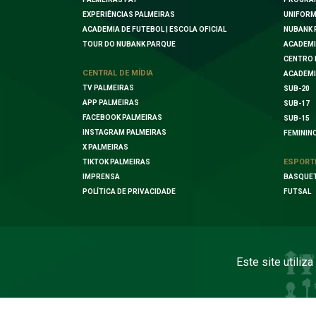
EXPERIÊNCIAS PALMEIRAS
UNIFORM
ACADEMIA DE FUTEBOL | ESCOLA OFICIAL
NUBANK 
TOUR DO NUBANK PARQUE
ACADEMI
CENTRO 
CENTRAL DE MÍDIA
ACADEMI
TV PALMEIRAS
SUB-20
APP PALMEIRAS
SUB-17
FACEBOOK PALMEIRAS
SUB-15
INSTAGRAM PALMEIRAS
FEMININ
X PALMEIRAS
ESPORT
TIKTOK PALMEIRAS
IMPRENSA
BASQUE
POLÍTICA DE PRIVACIDADE
FUTSAL
Este site utiliz