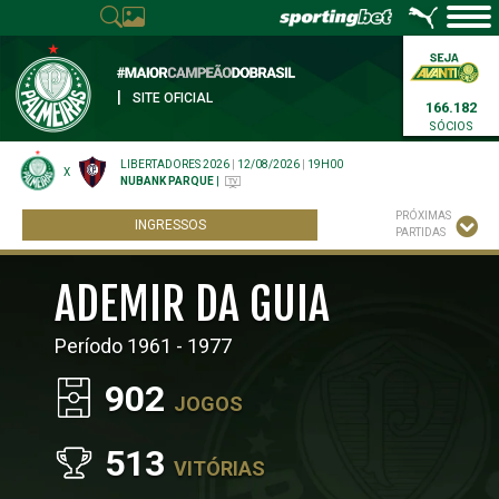
|
SITE OFICIAL
166.182
SÓCIOS
LIBERTADORES 2026
|
12/08/2026
|
19H00
X
NUBANK PARQUE
|
PRÓXIMAS
INGRESSOS
PARTIDAS
ADEMIR DA GUIA
Período 1961 - 1977
902
JOGOS
513
VITÓRIAS