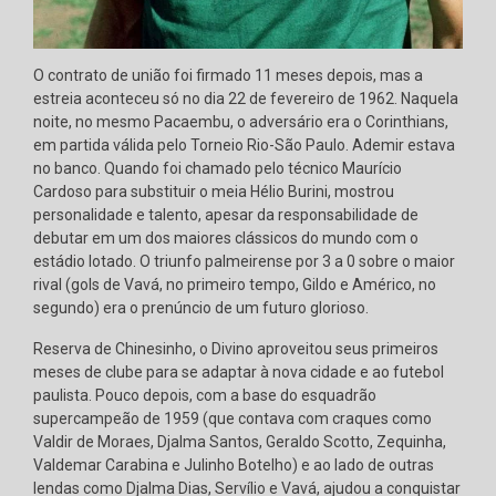
O contrato de união foi firmado 11 meses depois, mas a
estreia aconteceu só no dia 22 de fevereiro de 1962. Naquela
noite, no mesmo Pacaembu, o adversário era o Corinthians,
em partida válida pelo Torneio Rio-São Paulo. Ademir estava
no banco. Quando foi chamado pelo técnico Maurício
Cardoso para substituir o meia Hélio Burini, mostrou
personalidade e talento, apesar da responsabilidade de
debutar em um dos maiores clássicos do mundo com o
estádio lotado. O triunfo palmeirense por 3 a 0 sobre o maior
rival (gols de Vavá, no primeiro tempo, Gildo e Américo, no
segundo) era o prenúncio de um futuro glorioso.
Reserva de Chinesinho, o Divino aproveitou seus primeiros
meses de clube para se adaptar à nova cidade e ao futebol
paulista. Pouco depois, com a base do esquadrão
supercampeão de 1959 (que contava com craques como
Valdir de Moraes, Djalma Santos, Geraldo Scotto, Zequinha,
Valdemar Carabina e Julinho Botelho) e ao lado de outras
lendas como Djalma Dias, Servílio e Vavá, ajudou a conquistar