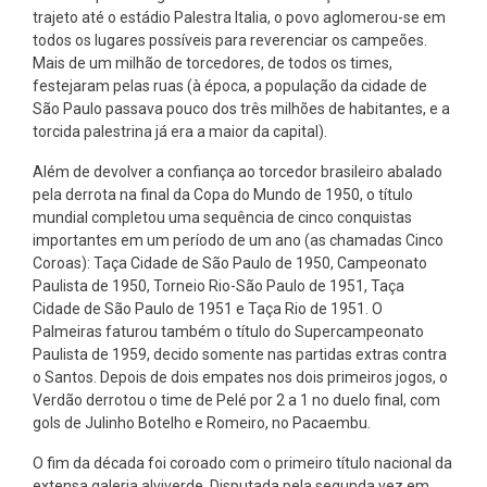
trajeto até o estádio Palestra Italia, o povo aglomerou-se em
todos os lugares possíveis para reverenciar os campeões.
Mais de um milhão de torcedores, de todos os times,
festejaram pelas ruas (à época, a população da cidade de
São Paulo passava pouco dos três milhões de habitantes, e a
torcida palestrina já era a maior da capital).
Além de devolver a confiança ao torcedor brasileiro abalado
pela derrota na final da Copa do Mundo de 1950, o título
mundial completou uma sequência de cinco conquistas
importantes em um período de um ano (as chamadas Cinco
Coroas): Taça Cidade de São Paulo de 1950, Campeonato
Paulista de 1950, Torneio Rio-São Paulo de 1951, Taça
Cidade de São Paulo de 1951 e Taça Rio de 1951. O
Palmeiras faturou também o título do Supercampeonato
Paulista de 1959, decido somente nas partidas extras contra
o Santos. Depois de dois empates nos dois primeiros jogos, o
Verdão derrotou o time de Pelé por 2 a 1 no duelo final, com
gols de Julinho Botelho e Romeiro, no Pacaembu.
O fim da década foi coroado com o primeiro título nacional da
extensa galeria alviverde. Disputada pela segunda vez em