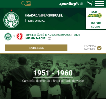
|
SITE OFICIAL
165.985
SÓCIOS
BRASILEIRÃO SÉRIE A 2026
|
09/08/2026
|
16H00
X
NUBANK PARQUE
|
PRÓXIMAS
INGRESSOS
PARTIDAS