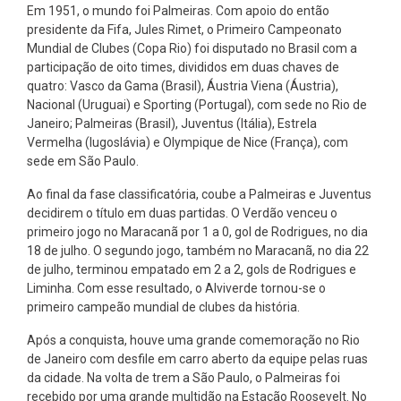
Em 1951, o mundo foi Palmeiras. Com apoio do então
presidente da Fifa, Jules Rimet, o Primeiro Campeonato
Mundial de Clubes (Copa Rio) foi disputado no Brasil com a
participação de oito times, divididos em duas chaves de
quatro: Vasco da Gama (Brasil), Áustria Viena (Áustria),
Nacional (Uruguai) e Sporting (Portugal), com sede no Rio de
Janeiro; Palmeiras (Brasil), Juventus (Itália), Estrela
Vermelha (Iugoslávia) e Olympique de Nice (França), com
sede em São Paulo.
Ao final da fase classificatória, coube a Palmeiras e Juventus
decidirem o título em duas partidas. O Verdão venceu o
primeiro jogo no Maracanã por 1 a 0, gol de Rodrigues, no dia
18 de julho. O segundo jogo, também no Maracanã, no dia 22
de julho, terminou empatado em 2 a 2, gols de Rodrigues e
Liminha. Com esse resultado, o Alviverde tornou-se o
primeiro campeão mundial de clubes da história.
Após a conquista, houve uma grande comemoração no Rio
de Janeiro com desfile em carro aberto da equipe pelas ruas
da cidade. Na volta de trem a São Paulo, o Palmeiras foi
recebido por uma grande multidão na Estação Roosevelt. No